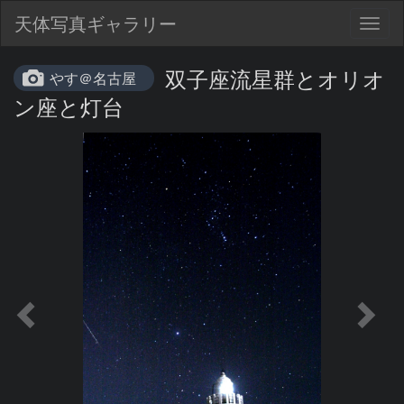
天体写真ギャラリー
Togg
navig
双子座流星群とオリオ
やす＠名古屋
ン座と灯台