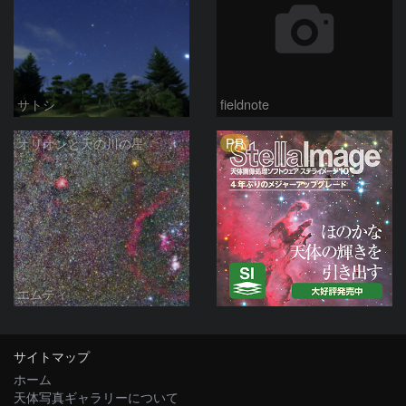
サトシ
fieldnote
PR
オリオンと天の川の星
エムティ
サイトマップ
ホーム
天体写真ギャラリーについて