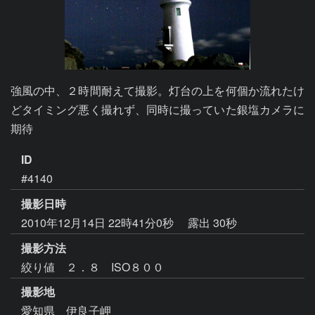
強風の中、２時間耐えて撮影。灯台の上を何個か流れたけ
どタイミング悪く撮れず、同時に撮っていた銀塩カメラに
期待
ID
#4140
撮影日時
2010年12月14日 22時41分0秒
露出 30秒
撮影方法
絞り値 ２．８ ISO８００
撮影地
愛知県 伊良子岬