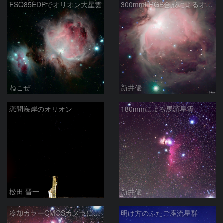
FSQ85EDPでオリオン大星雲
300mmLRGB合成によるオリオン座大星雲
ねこぜ
新井優
恋問海岸のオリオン
180mmによる馬頭星雲
松田 晋一
新井優
冷却カラーCMOSカメラによる馬頭星雲
明け方のふたご座流星群