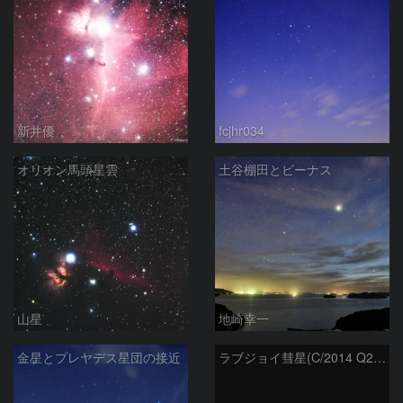
新井優
fcjhr034
オリオン馬頭星雲
土谷棚田とビーナス
山星
地崎幸一
金星とプレヤデス星団の接近
ラブジョイ彗星(C/2014 Q2)とオリオン