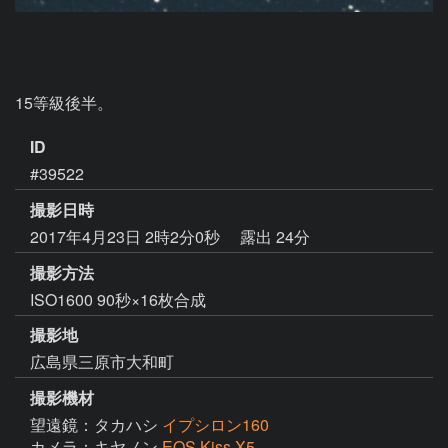
15等級後半。
ID
#39522
撮影日時
2017年4月23日 2時2分0秒
露出 24分
撮影方法
ISO1600 90秒×16枚合成
撮影地
広島県三原市大和町
撮影機材
望遠鏡：タカハシ
イプシロン160
カメラ：キヤノン
EOS Kiss X5