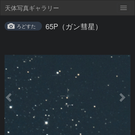
天体写真ギャラリー
Togg
navig
65P（ガン彗星）
ろどすた