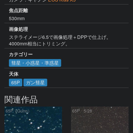
焦点距離
530mm
画像処理
ステライメージ6.5で画像処理＋DPPで仕上げ。

4000mm相当にトリミング。
カテゴリー
彗星・小惑星・準惑星
天体
65P
ガン彗星
関連作品
65P（Gunn）
65P 5/28