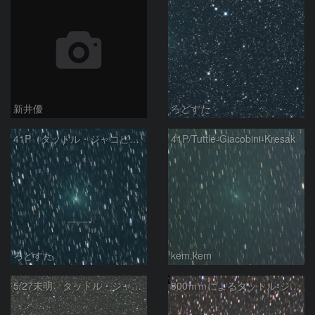
新井優
ろどすた
41P（タットル・ジャコビニ・クレサック彗星）
41P/Tuttle-Giacobini-Kresak
ろどすた
kem.kem
5/27未明 タットル・ジャコビニ・クレサーク彗星（41P）
300ｍｍによるタットル-ジャコビニ-クレサーク彗星