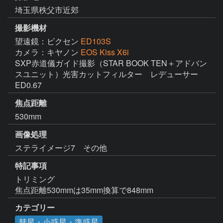
埼玉県秩父市近郊
撮影機材
望遠鏡：ビクセン
ED103S
カメラ：キヤノン
EOS Kiss X6i
SXP赤道儀ガイド撮影（STAR BOOK TEN＋アドバン
スユニット）光害カットフィルター　レデューサー
ED0.67
焦点距離
530mm
画像処理
ステライメージ7　その他
特記事項
トリミング

焦点距離530mmは35mm換算で848mm
カテゴリー
彗星・小惑星・準惑星