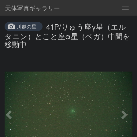
天体写真ギャラリー
Togg
navig
41P/りゅう座γ星（エル
川越の星
タニン）とこと座α星（ベガ）中間を
移動中