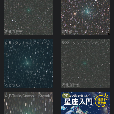
湖北直行便
新井優
41P（タットル・ジャコビニ・クレサック彗星）
5/22 タットル・ジャコビニ・クレサーク彗星（41P）
ろどすた
湖北直行便
PR
41P/Tuttle-Giacobini-Kresak