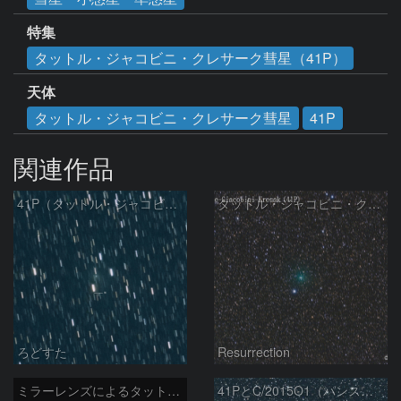
特集
タットル・ジャコビニ・クレサーク彗星（41P）
天体
タットル・ジャコビニ・クレサーク彗星
41P
関連作品
41P（タットル・ジャコビニ・クレサック彗星）
タットル・ジャコビニ・クレサーク彗星 (41P) 5/29
ろどすた
Resurrection
ミラーレンズによるタットル-ジャコビニ-クレサーク彗星
41PとC/2015O1（パンスターズ彗星）