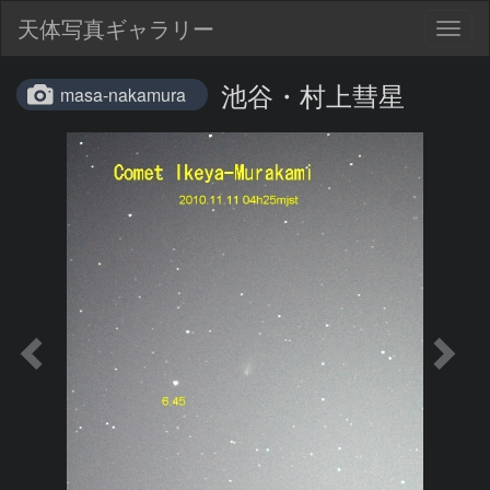
天体写真ギャラリー
Togg
navig
池谷・村上彗星
masa-nakamura