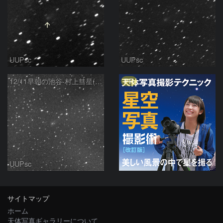
UUPsc
UUPsc
PR
12/11早朝の池谷-村上彗星(P/2010 V1)
UUPsc
サイトマップ
ホーム
天体写真ギャラリーについて