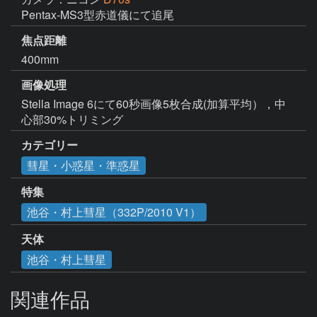
Pentax-MS3型赤道儀にて追尾
焦点距離
400mm
画像処理
Stella Image 6にて60秒画像5枚合成(加算平均），中
心部30%トリミング
カテゴリー
彗星・小惑星・準惑星
特集
池谷・村上彗星（332P/2010 V1）
天体
池谷・村上彗星
関連作品