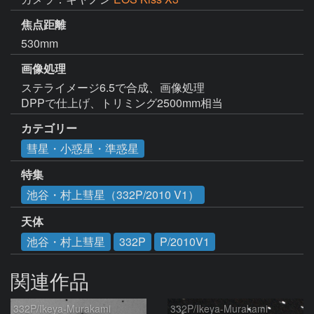
焦点距離
530mm
画像処理
ステライメージ6.5で合成、画像処理

DPPで仕上げ、トリミング2500mm相当
カテゴリー
彗星・小惑星・準惑星
特集
池谷・村上彗星（332P/2010 V1）
天体
池谷・村上彗星
332P
P/2010V1
関連作品
332P/Ikeya-Murakami
332P/Ikeya-Murakami