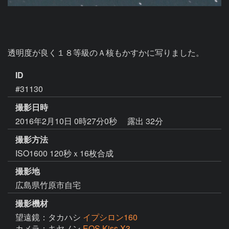
透明度が良く１８等級のＡ核もかすかに写りました。
ID
#31130
撮影日時
2016年2月10日 0時27分0秒
露出 32分
撮影方法
ISO1600 120秒ｘ16枚合成
撮影地
広島県竹原市自宅
撮影機材
望遠鏡：タカハシ
イプシロン160
カメラ：キヤノン
EOS Kiss X3