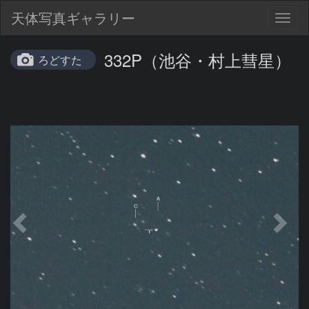
天体写真ギャラリー
Togg
navig
332P（池谷・村上彗星）
ろどすた