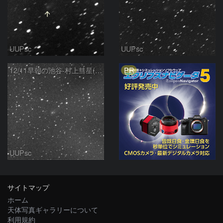
UUPsc
UUPsc
PR
12/11早朝の池谷-村上彗星(P/2010 V1)
UUPsc
サイトマップ
ホーム
天体写真ギャラリーについて
利用規約