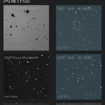
332P/Ikeya-Murakami
332P（池谷・村上彗星）
モンドシャルナ
ろどすた
332P/Ikeya-Murakami
332P（池谷・村上彗星）
kem.kem
ろどすた