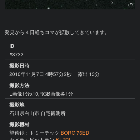
発見から４日経ちコマが拡散してきています。
ID
#3732
撮影日時
2010年11月7日 4時57分2秒
露出 13分
撮影方法
L画像1分x10,RGB画像各1分
撮影地
石川県白山市 自宅観測所
撮影機材
望遠鏡：トミーテック
BORG 76ED
カメラ：ビットラン
BJ-32L