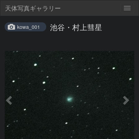
天体写真ギャラリー
Togg
navig
池谷・村上彗星
kowa_001