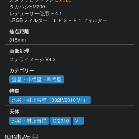
タカハシEM200

レデューサー使用 Ｆ4.1

LRGBフィルター、ＬＰＳ－Ｐ１フィルター
焦点距離
315mm
画像処理
ステライメージ V4.2
カテゴリー
彗星・小惑星・準惑星
特集
池谷・村上彗星（332P/2010 V1）
天体
池谷・村上彗星
C/2010
V1
関連作品