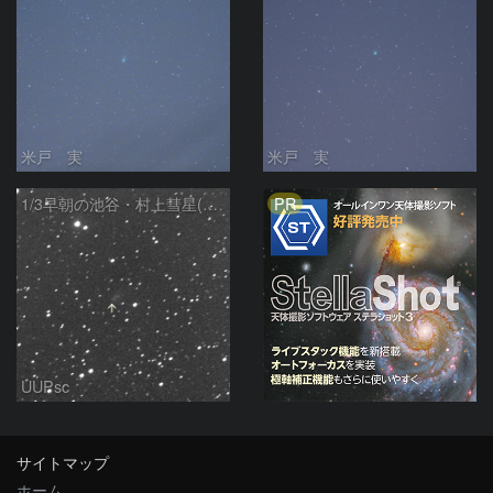
米戸 実
米戸 実
PR
1/3早朝の池谷・村上彗星(P/2010 V1)
UUPsc
サイトマップ
ホーム