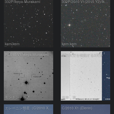
332P/Ikeya-Murakami
332P/2010 V1(2015 Y2)/Ikeya-Murakami
kem.kem
kem.kem
P/2010 V1/Ikeya-Murakami
宵の天空を移動する3天体
モンドシャルナ
張替 憲
エレーニン彗星（C/2010 X1）
C/2010 X1 (Elenin)