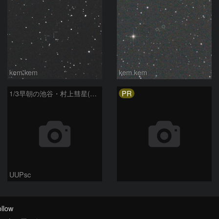
kem.kem
kem.kem
PR
1/3早朝の池谷・村上彗星(P/2010 V1)
UUPsc
llow