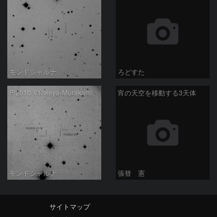
モンドシャルナ
ろどすた
P/2010 V1/Ikeya-Murakami
宵の天空を移動する3天体
モンドシャルナ
張替 憲
サイトマップ