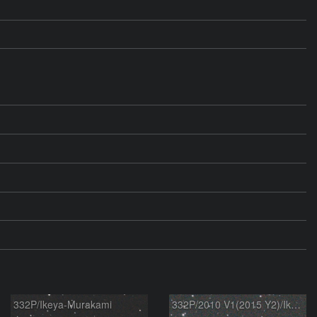
332P/Ikeya-Murakami
332P/2010 V1(2015 Y2)/Ikeya-Murakami