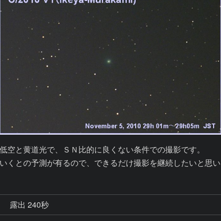
低空と黄道光で、ＳＮ比的に良くない条件での撮影です。

秒
露出 240秒