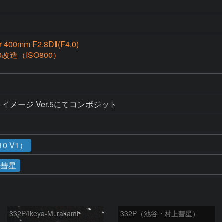
r 400mm F2.8DⅡ(F4.0)
0改造（ISO800）
+ステライメージ Ver.5にてコンポジット
0 V1）
上彗星
332P/Ikeya-Murakami
332P（池谷・村上彗星）