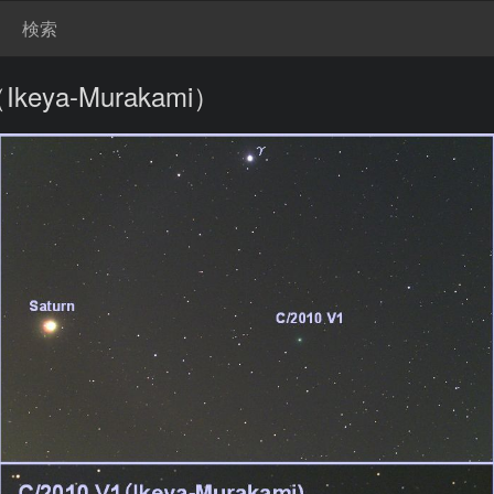
検索
keya-Murakami）