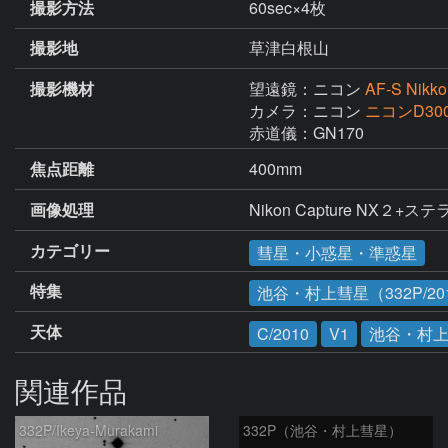
撮影方法
60sec×4枚
撮影地
草津白根山
撮影機材
望遠鏡：ニコン
AF-S Nikko
カメラ：ニコン
ニコンD30
赤道儀：GN170
焦点距離
400mm
画像処理
Nikon Capture NX２
カテゴリー
彗星・小惑星・準惑星
特集
池谷・村上彗星（332P/201
天体
C/2010
V1
池谷・村
関連作品
332P/Ikeya-Murakami
332P（池谷・村上彗星）