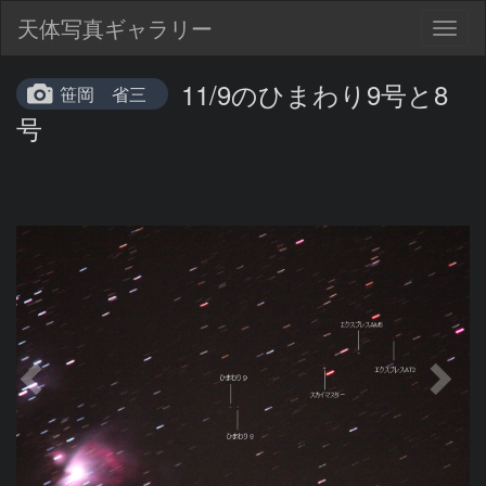
天体写真ギャラリー
Togg
navig
11/9のひまわり9号と8
笹岡 省三
号