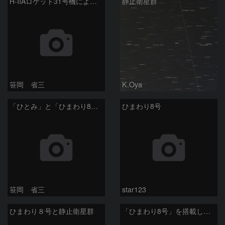
H-IIAロケット31号機による静止気象衛星「ひまわり9号」の打上げ遠望
静止衛星群
笹岡 省三
K.Oya
「ひとみ」と「ひまわり8号」
ひまわり8号
笹岡 省三
star123
ひまわり８号と静止衛星群
「ひまわり8号」を搭載したH2Aロケット 25号機打ち上げの排煙