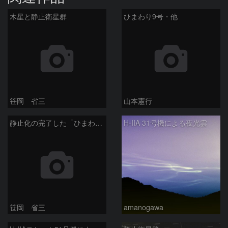
木星と静止衛星群
ひまわり9号・他
笹岡 省三
山本憲行
静止化の完了した「ひまわり9号」
H-IIA 31号機による夜光雲
笹岡 省三
amanogawa