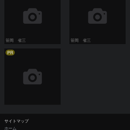
笹岡 省三
笹岡 省三
PR
サイトマップ
ホーム