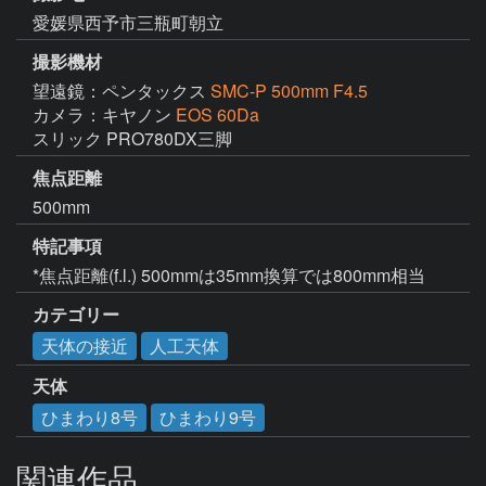
愛媛県西予市三瓶町朝立
撮影機材
望遠鏡：ペンタックス
SMC-P 500mm F4.5
カメラ：キヤノン
EOS 60Da
スリック PRO780DX三脚
焦点距離
500mm
特記事項
*焦点距離(f.l.) 500mmは35mm換算では800mm相当
カテゴリー
天体の接近
人工天体
天体
ひまわり8号
ひまわり9号
関連作品