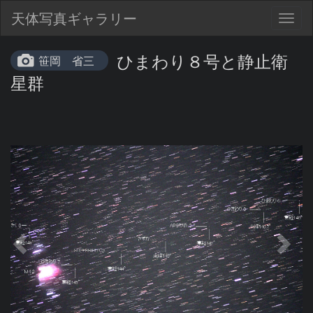
天体写真ギャラリー
Togg
navig
ひまわり８号と静止衛
笹岡 省三
星群