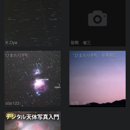
K.Oya
笹岡 省三
ひまわり8号
「ひまわり8号」を搭載したH2Aロケット 25号機打ち上げの排煙
star123
笹岡 省三
PR