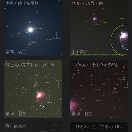
木星と静止衛星群
ひまわり9号・他
笹岡 省三
山本憲行
静止化の完了した「ひまわり9号」
11/9のひまわり9号と8号
笹岡 省三
笹岡 省三
静止衛星群
「ひとみ」と「ひまわり8号」