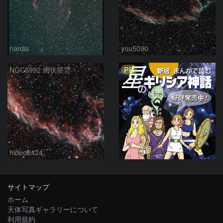
nardis
you5090
PR
NGC6992 網状星雲
hideo2424
サイトマップ
ホーム
天体写真ギャラリーについて
利用規約