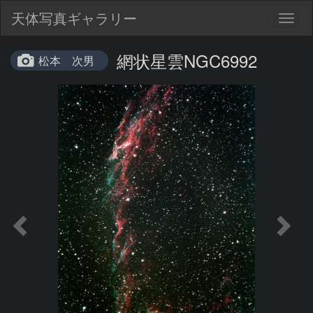
天体写真ギャラリー
Togg
navig
網状星雲NGC6992
松本 次男