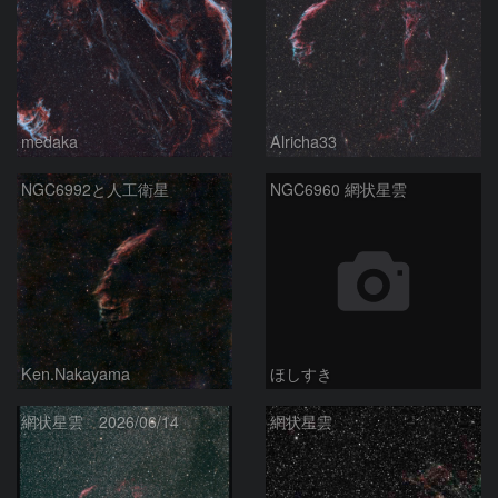
medaka
Alricha33
NGC6992と人工衛星
NGC6960 網状星雲
Ken.Nakayama
ほしすき
網状星雲 2026/06/14
網状星雲