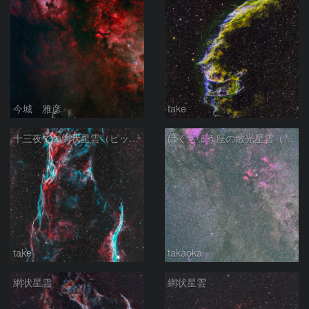
今城 雅彦
take
十三夜での網状星雲（ピッカリングの三角）
はくちょう座の散光星雲（１００ｍｍ）
take
takaoka
網状星雲
網状星雲