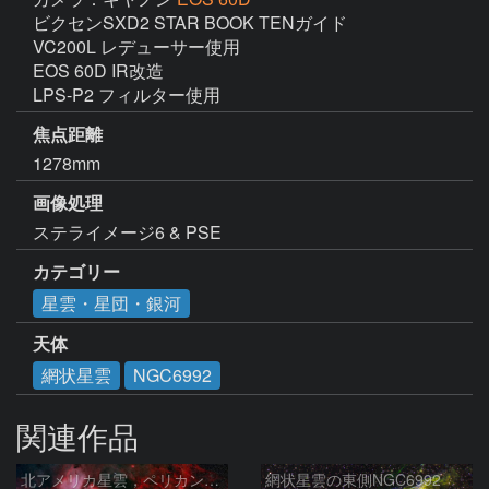
ビクセンSXD2 STAR BOOK TENガイド

VC200L レデューサー使用

EOS 60D IR改造

LPS-P2 フィルター使用
焦点距離
1278mm
画像処理
ステライメージ6 & PSE
カテゴリー
星雲・星団・銀河
天体
網状星雲
NGC6992
関連作品
北アメリカ星雲，ペリカン星雲，サドル付近，クレセント星雲，網状星雲・・・etc
網状星雲の東側NGC6992