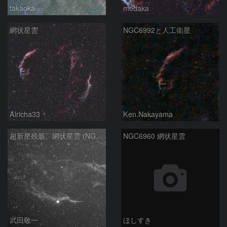
takaoka
medaka
網状星雲
NGC6992と人工衛星
Alricha33
Ken.Nakayama
超新星残骸、網状星雲 (NGC6960)
NGC6960 網状星雲
武田敬一
ほしすき