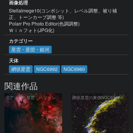
画像処理
StellaImege10(コンポシット、レベル調整、被り補
正、トーンカーブ調整 等)

Polarr Pro Photo Editor(色調調整)

Ｗｉｎフォト(JPG化)
カテゴリー
星雲・星団・銀河
天体
網状星雲
NGC6992
NGC6960
関連作品
北アメリカ星雲，ペリカン星雲，サドル付近，クレセント星雲，網状星雲・・・etc
網状星雲の東側NGC6992