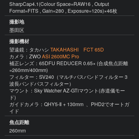
SharpCap4.1(Colour Space=RAW16 , Output
Format=FITS , Gain=280 , Exposure=120s)×46枚
撮影地
墨田区
撮影機材
望遠鏡：タカハシ
TAKAHASHI FCT 65D
カメラ：ZWO
ASI 2600MC Pro
補正レンズ：65DFU REDUCER 0.65× (合成焦点距離
=260mm/400mm)

フィルター：SV240（マルチパスバンドフィルター 3
波長バンドパスフィルター）

マウント：Sky Watcher AZ-GTiマウント(赤道儀モー
ド)

ガイドカメラ：QHY5-Ⅱ + 130mm  、PHD2でオートガ
イド
焦点距離
260mm