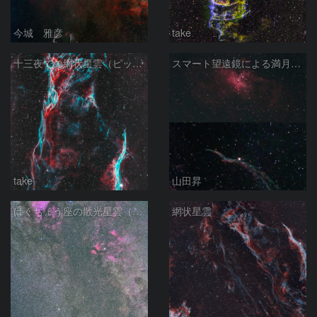
今城 雅彦
take
十三夜での網状星雲（ピッカリングの三角）
スマート望遠鏡による満月下の星雲（M16,NGC6960）
take
山田昇
はくちょう座の散光星雲（１００ｍｍ）
網状星雲