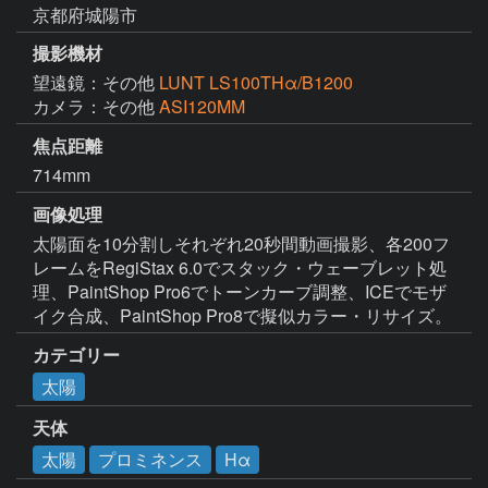
京都府城陽市
撮影機材
望遠鏡：その他
LUNT LS100THα/B1200
カメラ：その他
ASI120MM
焦点距離
714mm
画像処理
太陽面を10分割しそれぞれ20秒間動画撮影、各200フ
レームをRegiStax 6.0でスタック・ウェーブレット処
理、PaintShop Pro6でトーンカーブ調整、ICEでモザ
イク合成、PaintShop Pro8で擬似カラー・リサイズ。
カテゴリー
太陽
天体
太陽
プロミネンス
Hα