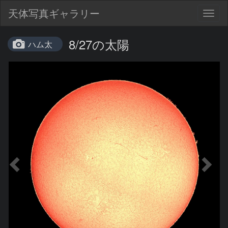
天体写真ギャラリー
Togg
navig
8/27の太陽
ハム太