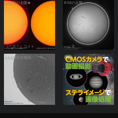
★本日の太陽★
8/08の太陽
（＾０＾）コメト
ハム太
PR
8月8日の太陽面
ta-o