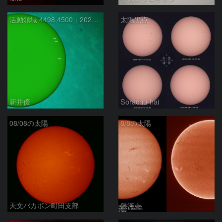
活動領域 4498,4500：2026/08/08
太陽黒点
新井優
Sorachu-hai
08/08の太陽
8/8の太陽
天文バカボン町田支部
銀河☆