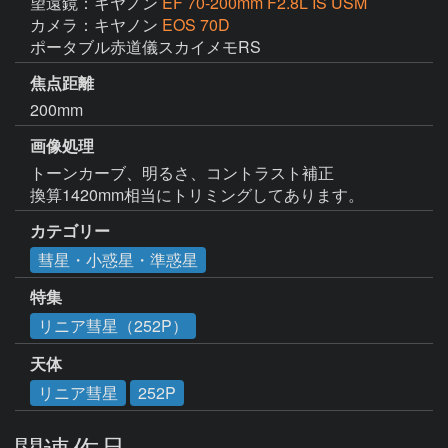
望遠鏡：キヤノン
EF 70-200mm F2.8L IS USM
カメラ：キヤノン
EOS 70D
ポータブル赤道儀スカイメモRS
焦点距離
200mm
画像処理
トーンカーブ、明るさ、コントラスト補正

換算1420mm相当にトリミングしてあります。
カテゴリー
彗星・小惑星・準惑星
特集
リニア彗星（252P）
天体
リニア彗星
252P