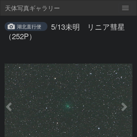
天体写真ギャラリー
Togg
navig
5/13未明 リニア彗星
湖北直行便
（252P）