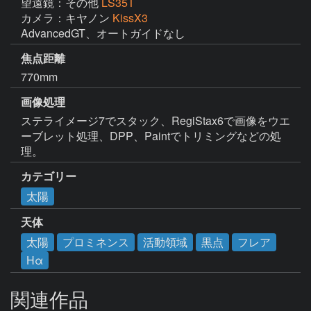
望遠鏡：その他
LS35T
カメラ：キヤノン
KissX3
AdvancedGT、オートガイドなし
焦点距離
770mm
画像処理
ステライメージ7でスタック、RegiStax6で画像をウエ
ーブレット処理、DPP、Paintでトリミングなどの処
理。
カテゴリー
太陽
天体
太陽
プロミネンス
活動領域
黒点
フレア
Hα
関連作品