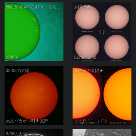
活動領域 4498,4500：2026/08/08
太陽黒点
新井優
Sorachu-hai
08/08の太陽
★本日の太陽★
天文バカボン町田支部
（＾０＾）コメト
8/08の太陽
8月8日の太陽面