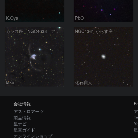
K.Oya
PbO
カラス座 NGC4038 アンテナ銀河
NGC4361 からす座
take
化石職人
会社情報
Fo
アストロアーツ
ア
製品情報
Tw
星ナビ
Y
星空ガイド
星
オンラインショップ