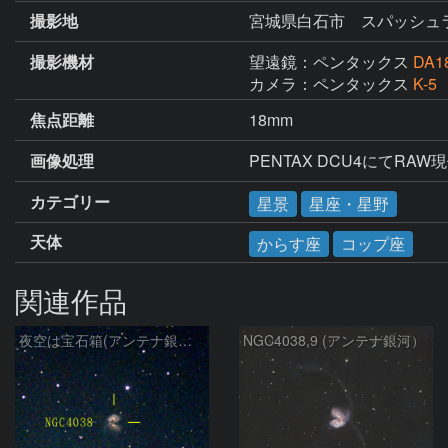
撮影地
宮城県白石市 スパッシュ
撮影機材
望遠鏡：ペンタックス
DA1
カメラ：ペンタックス
K-5
焦点距離
18mm
画像処理
PENTAX DCU4にてRA
カテゴリー
星景
星座・星野
天体
からす座
コップ座
関連作品
夜空は宝石箱(アンテナ銀河 NGC4038) Seestar50
NGC4038,9 (アンテナ銀河）