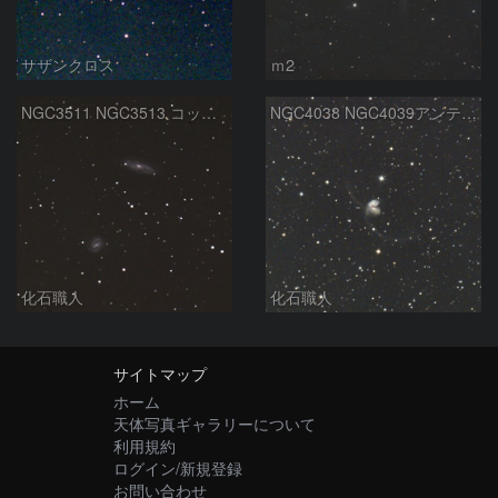
サザンクロス
ｍ2
NGC3511 NGC3513 コップ座
NGC4038 NGC4039アンテナ銀河 からす座
化石職人
化石職人
サイトマップ
ホーム
天体写真ギャラリーについて
利用規約
ログイン/新規登録
お問い合わせ