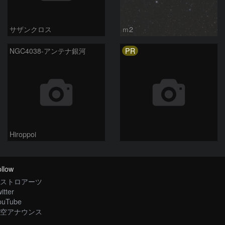
サザンクロス
ｍ2
PR
NGC4038-アンテナ銀河
Hiroppoi
llow
ストロアーツ
itter
ouTube
空アナウンス