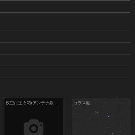
夜空は宝石箱(アンテナ銀河 NGC4038) Seestar50
カラス座