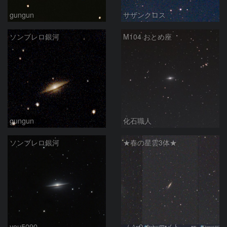
gungun
サザンクロス
ソンブレロ銀河
M104 おとめ座
gungun
化石職人
ソンブレロ銀河
★春の星雲3体★
you5090
（＾０＾）コメト