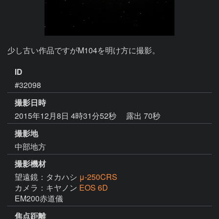
少し古い作品ですがM104を明け方に撮影。
ID
#32098
撮影日時
2015年12月8日 4時31分52秒
露出 70秒
撮影地
中部地方
撮影機材
望遠鏡：タカハシ
μ-250CRS
カメラ：キヤノン
EOS 6D
EM200赤道儀
焦点距離