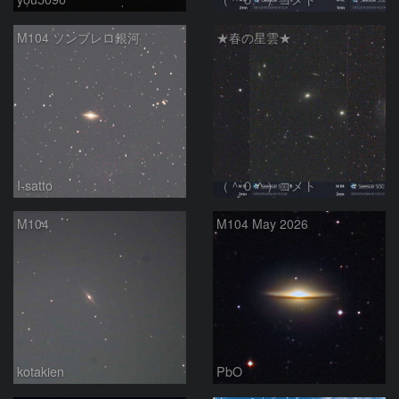
M104 ソンブレロ銀河
★春の星雲★
I-satto
（＾０＾）コメト
M104
M104 May 2026
kotakien
PbO