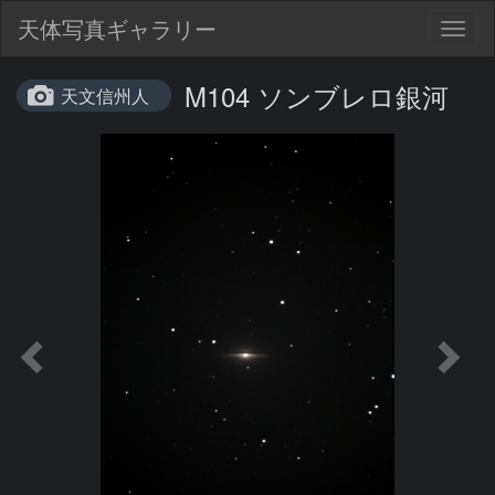
天体写真ギャラリー
Togg
navig
M104 ソンブレロ銀河
天文信州人