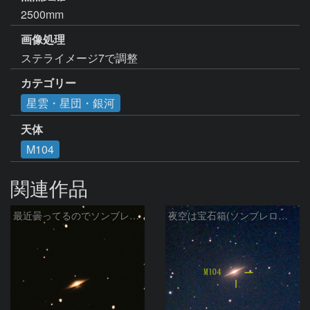
2500mm
画像処理
ステライメージ7で調整
カテゴリー
星雲・星団・銀河
天体
M104
関連作品
最近曇ってるのでソンブレロ銀河再編集
夜空は宝石箱(ソンブレロ銀河 M104) Seestar50