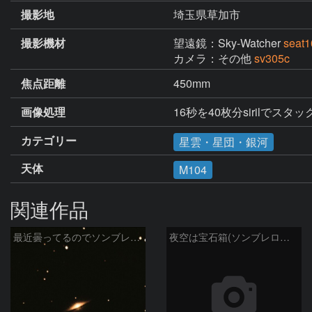
撮影地
埼玉県草加市
撮影機材
望遠鏡：Sky-Watcher
seat
カメラ：その他
sv305c
焦点距離
450mm
画像処理
16秒を40枚分sirilでスタ
カテゴリー
星雲・星団・銀河
天体
M104
関連作品
最近曇ってるのでソンブレロ銀河再編集
夜空は宝石箱(ソンブレロ銀河 M104) Seestar50