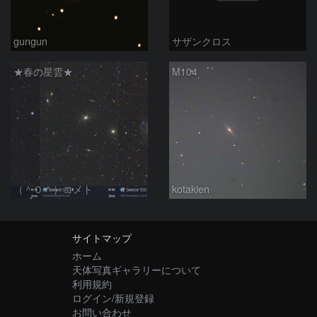
gungun
サザンクロス
★春の星雲★
M104
（＾０＾）コメト
kotakien
サイトマップ
ホーム
天体写真ギャラリーについて
利用規約
ログイン/新規登録
お問い合わせ