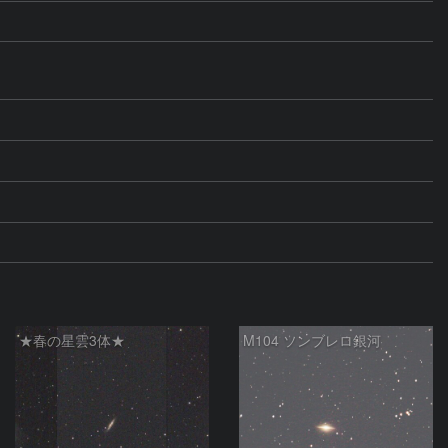
★春の星雲3体★
M104 ソンブレロ銀河