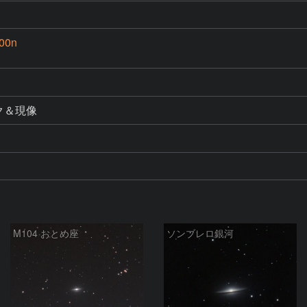
100n
ック＆現像
M104 おとめ座
ソンブレロ銀河