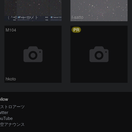
（＾０＾）コメト
I-satto
PR
M104
hkoto
llow
ストロアーツ
itter
ouTube
空アナウンス