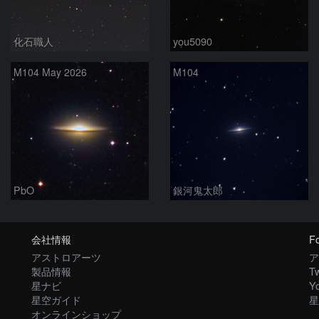
化石職人
you5090
M104 May 2026
M104
PbO
銀河鬼太郎
会社情報
Fo
アストロアーツ
ア
製品情報
Tw
星ナビ
Y
星空ガイド
星
オンラインショップ