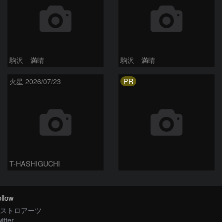
駒沢 満晴
駒沢 満晴
PR
火星 2026/07/23
T-HASHIGUCHI
llow
ストロアーツ
itter