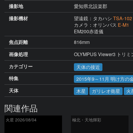
撮影地
愛知県北設楽郡
撮影機材
望遠鏡：タカハシ
TSA-102
カメラ：オリンパス
E-M1
EM200赤道儀
焦点距離
816mm
画像処理
OLYMPUS Viewer3 ト
カテゴリー
天体の接近
特集
2015年9～11月 明け方
天体
木星
ガリレオ衛星
火
関連作品
火星 2026/08/04
極北・天地輝彩