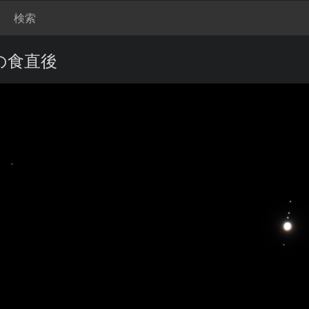
検索
の食直後