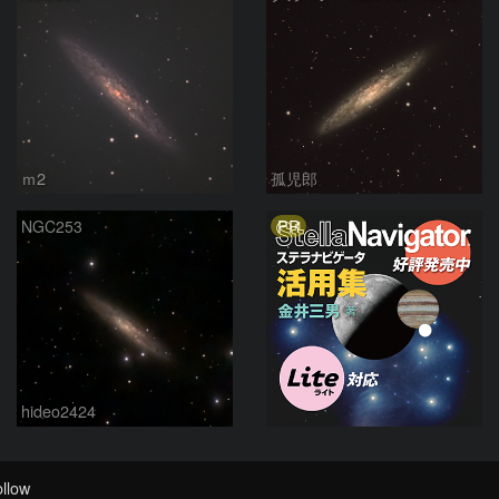
ｍ2
孤児郎
PR
NGC253
hideo2424
llow