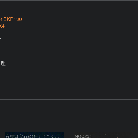
er BKP130
X4
ド
理

夜空は宝石箱(ちょうこくしつ座 NGC253) Seestar50
NGC253