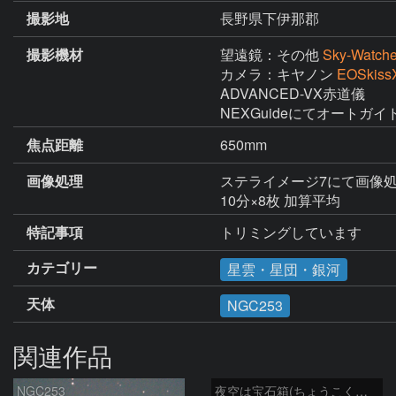
撮影地
長野県下伊那郡
撮影機材
望遠鏡：その他
Sky-Watch
カメラ：キヤノン
EOSkiss
ADVANCED-VX赤道儀

NEXGuideにてオートガイ
焦点距離
650mm
画像処理
ステライメージ7にて画像処
10分×8枚 加算平均
特記事項
トリミングしています
カテゴリー
星雲・星団・銀河
天体
NGC253
関連作品
NGC253
夜空は宝石箱(ちょうこくしつ座 NGC253) Seestar50