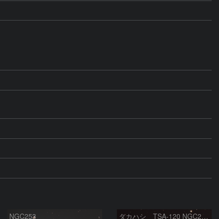
NGC253
タカハシ TSA-120 NGC253銀河