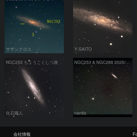
サザンクロス
Y-SAITO
NGC253 ちょうこくしつ座
NGC253 & NGC288 2025/09/29
化石職人
nardis
会社情報
Fo