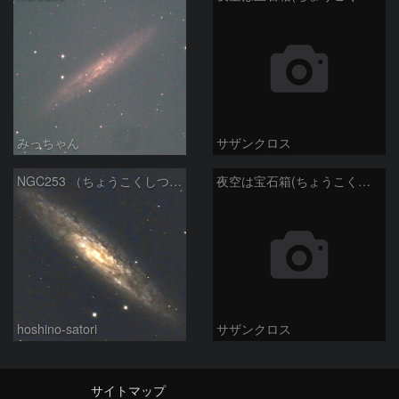
みっちゃん
サザンクロス
NGC253 （ちょうこくしつ座の銀河）
夜空は宝石箱(ちょうこくしつ座 NGC253) Seestar50
hoshino-satori
サザンクロス
サイトマップ