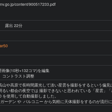
秒
露出 22分
ar50
理画像(10秒×132コマ)を編集

高山や高原で長時間露光して淡い星雲を撮影をするという偏見は
明るい都会の夜空では 撮影できないと思われている「星雲」「
r50 を使用して自動撮影しました。
