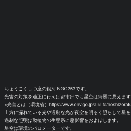
ちょうこくしつ座の銀河 NGC253です。

光害の対策を適正に行えば都市部でも星空は綺麗に見えます。
※光害とは（環境省）https://www.env.go.jp/air/life/hoshizorakan
上方に漏れている光や過剰な光が夜空を明るく照らして星を
過剰な照明は動植物の生態系に悪影響をおよぼします。

星空は環境のバロメーターです。
