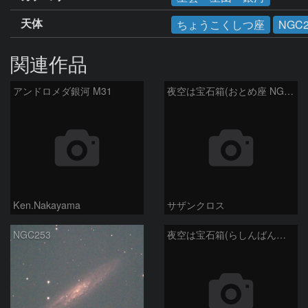
天体
ちょうこくしつ座
NGC2
関連作品
アンドロメダ銀河 M31
夜空は宝石箱(おとめ座 NGC5566) Seestar50
Ken.Nakayama
サザンクロス
NGC253
夜空は宝石箱(らしんばん座 NGC2613) Seestar50