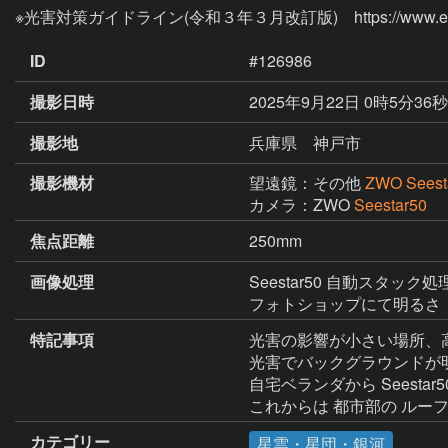
ID
#126986
撮影日時
2025年9月22日 0時5分36
撮影地
兵庫県 神戸市
撮影機材
望遠鏡：その他
ZWO Seest
カメラ：ZWO
Seestar50
焦点距離
250mm
画像処理
Seestar50 自動スタック処
特記事項
光害の影響が小さい場所、
光害でバックグラウンドが
自宅ベランダから Seesta
カテゴリー
星雲・星団・銀河