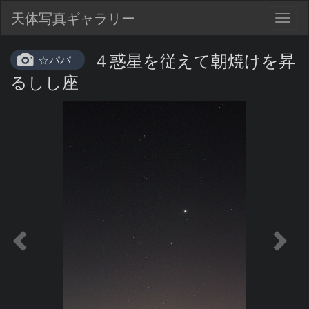
天体写真ギャラリー
Togg
navig
４惑星を従えて朝焼けを昇
☆パパ
るしし座