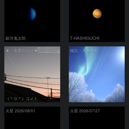
銀河鬼太郎
T-HASHIGUCHI
★」金星の入り★
極北・天地輝彩
（＾０＾）コメト
駒沢 満晴
火星 2026/08/01
火星 2026/07/27