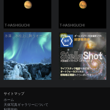
T-HASHIGUCHI
T-HASHIGUCHI
PR
氷瀑、氷柱上に舞うオーロラ
駒沢 満晴
サイトマップ
ホーム
天体写真ギャラリーについて
利用規約