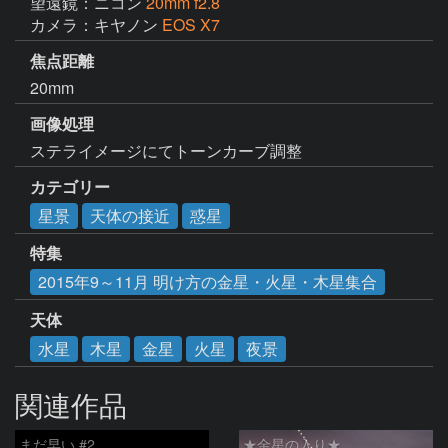
望遠鏡：ニコン
20mm f2.8
カメラ：キヤノン
EOS X7
焦点距離
20mm
画像処理
ステライメージにてトーンカーブ調整
カテゴリー
星景
天体の接近
惑星
特集
2015年9～11月 明け方の金星・火星・木星集合
天体
水星
木星
金星
火星
夜景
関連作品
まだ早い #2
★金星の入り★