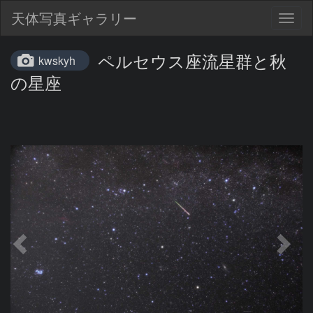
天体写真ギャラリー
Togg
navig
ペルセウス座流星群と秋
kwskyh
の星座