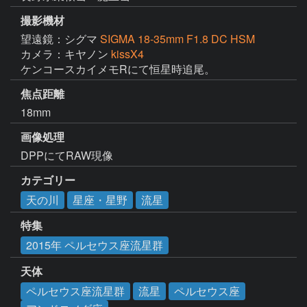
撮影機材
望遠鏡：シグマ
SIGMA 18-35mm F1.8 DC HSM
カメラ：キヤノン
kissX4
ケンコースカイメモRにて恒星時追尾。
焦点距離
18mm
画像処理
DPPにてRAW現像
カテゴリー
天の川
星座・星野
流星
特集
2015年 ペルセウス座流星群
天体
ペルセウス座流星群
流星
ペルセウス座