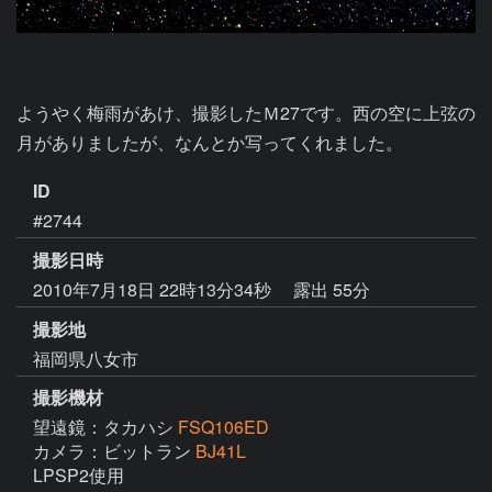
ようやく梅雨があけ、撮影したＭ27です。西の空に上弦の
月がありましたが、なんとか写ってくれました。
ID
#2744
撮影日時
2010年7月18日 22時13分34秒
露出 55分
撮影地
福岡県八女市
撮影機材
望遠鏡：タカハシ
FSQ106ED
カメラ：ビットラン
BJ41L
LPSP2使用