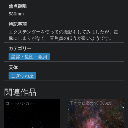
焦点距離
530mm
特記事項
エクステンダーを使っての撮影もしてみましたが、星
像にしまりがなく、直焦点のほうが良いようです。
カテゴリー
星雲・星団・銀河
天体
こぎつね座
関連作品
コートハンガー
子ぎつね座のNGC6823