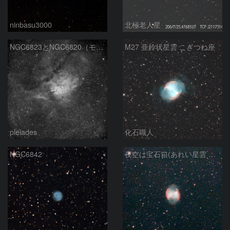
ninbasu3000
北極老人星
NGC6823とNGC6820（モノクロ）
M27 亜鈴状星雲 こぎつね座
pleiades
化石職人
NGC6842
夜空は宝石箱(あれい星雲 M27) Seestar50