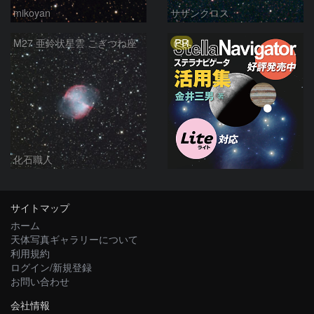
mikoyan
サザンクロス
PR
M27 亜鈴状星雲 こぎつね座
化石職人
サイトマップ
ホーム
天体写真ギャラリーについて
利用規約
ログイン/新規登録
お問い合わせ
会社情報