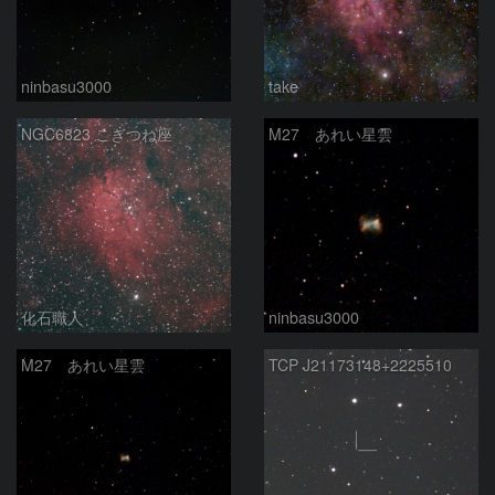
ninbasu3000
take
NGC6823 こぎつね座
M27 あれい星雲
化石職人
ninbasu3000
M27 あれい星雲
TCP J21173148+2225510