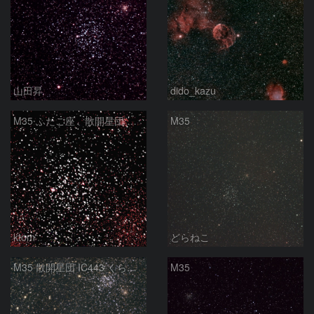
山田昇
dido_kazu
M35 ふたご座 散開星団 2025-11-30
M35
ktom
どらねこ
M35 散開星団 IC443 くらげ星雲 ふたご座
M35