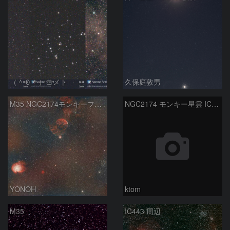
（＾０＾）コメト
久保庭敦男
M35 NGC2174モンキーフェイス星雲 IC443クラゲ星雲
NGC2174 モンキー星雲 IC443 くらげ星雲 Ｍ35 散開星団 2026-2-12
YONOH
ktom
M35
IC443 周辺