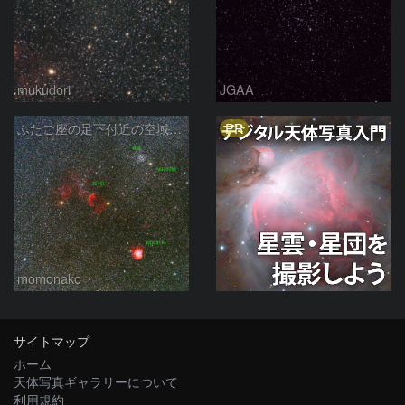
mukudori
JGAA
PR
ふたご座の足下付近の空域 241231
momonako
サイトマップ
ホーム
天体写真ギャラリーについて
利用規約