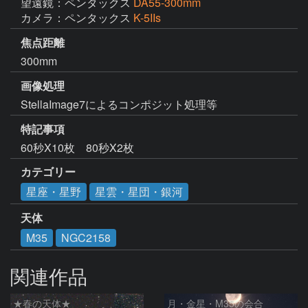
望遠鏡：ペンタックス
DA55-300mm
カメラ：ペンタックス
K-5IIs
焦点距離
300mm
画像処理
特記事項
60秒X10枚　80秒X2枚
カテゴリー
星座・星野
星雲・星団・銀河
天体
M35
NGC2158
関連作品
★春の天体★
月・金星・M35の会合