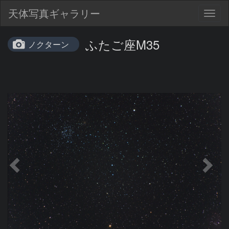
天体写真ギャラリー
Togg
navig
ふたご座M35
ノクターン