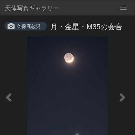
天体写真ギャラリー
Togg
navig
月・金星・M35の会合
久保庭敦男