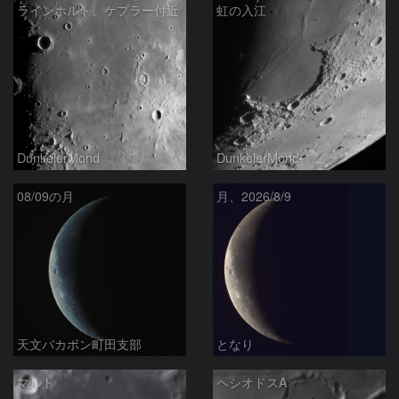
ラインホルト、ケプラー付近
虹の入江
DunkelerMond
DunkelerMond
08/09の月
月、2026/8/9
天文バカボン町田支部
となり
マルト
ヘシオドスA