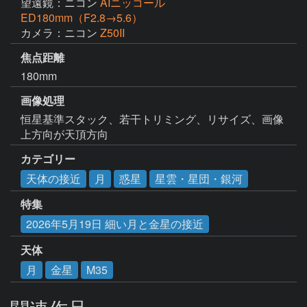
望遠鏡：ニコン
AIニッコール
ED180mm（F2.8→5.6）
カメラ：ニコン
Z50II
焦点距離
180mm
画像処理
恒星基準スタック、若干トリミング、リサイズ、画像
上方向が天頂方向
カテゴリー
天体の接近
月
惑星
星雲・星団・銀河
特集
2026年5月19日 細い月と金星の接近
天体
月
金星
M35