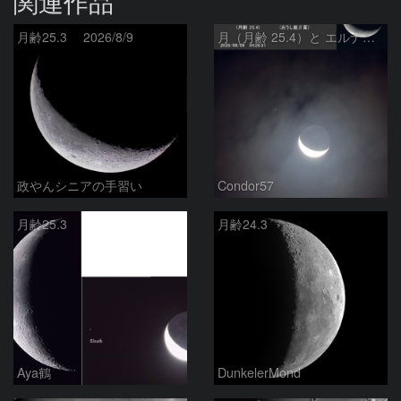
関連作品
月齢25.3 2026/8/9
月（月齢 25.4）と エルナト（おうし座β星）
政やんシニアの手習い
Condor57
月齢25.3
月齢24.3
Aya鶴
DunkelerMond