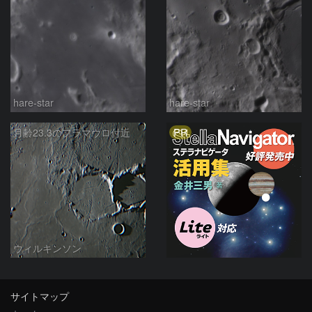
hare-star
hare-star
PR
月齢23.3のフラマウロ付近
ウィルキンソン
サイトマップ