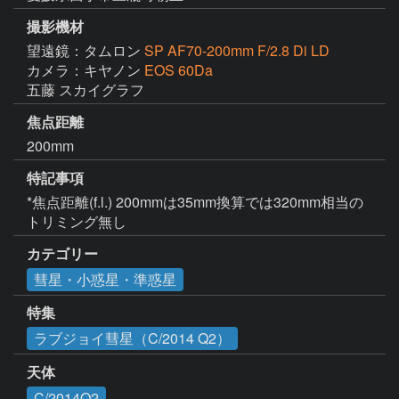
撮影機材
望遠鏡：タムロン
SP AF70-200mm F/2.8 Di LD
カメラ：キヤノン
EOS 60Da
五藤 スカイグラフ
焦点距離
200mm
特記事項
*焦点距離(f.l.) 200mmは35mm換算では320mm相当の
トリミング無し
カテゴリー
彗星・小惑星・準惑星
特集
ラブジョイ彗星（C/2014 Q2）
天体
C/2014Q2