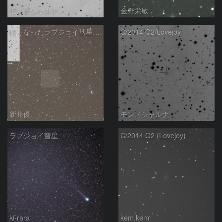
モンドシャルナ
金野栄敏
暗くなったラブジョイ彗星の予報位置
C/2014 Q2/Lovejoy
新井優
モンドシャルナ
ラブジョイ彗星
C/2014 Q2 (Lovejoy)
ki-rara
kem.kem