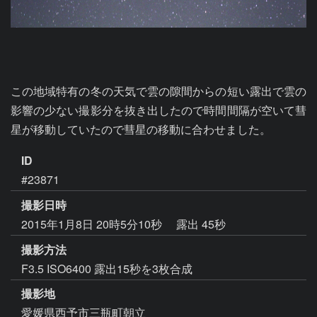
この地域特有の冬の天気で雲の隙間からの短い露出で雲の
影響の少ない撮影分を抜き出したので時間間隔が空いて彗
星が移動していたので彗星の移動に合わせました。
ID
#23871
撮影日時
2015年1月8日 20時5分10秒
露出 45秒
撮影方法
F3.5 ISO6400 露出15秒を3枚合成
撮影地
愛媛県西予市三瓶町朝立