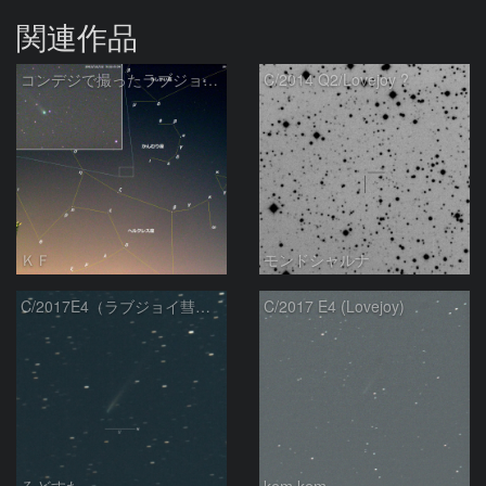
関連作品
コンデジで撮ったラブジョイ彗星（3）
C/2014 Q2/Lovejoy ?
ＫＦ
モンドシャルナ
C/2017E4（ラブジョイ彗星）
C/2017 E4 (Lovejoy)
ろどすた
kem.kem