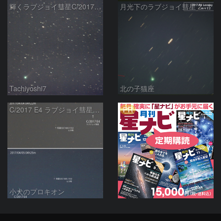
輝くラブジョイ彗星C/2017E4
月光下のラブジョイ彗星 2017E4 Lovejoy
Tachiyoshi7
北の子猫座
PR
C/2017 E4 ラブジョイ彗星の動き
小犬のプロキオン