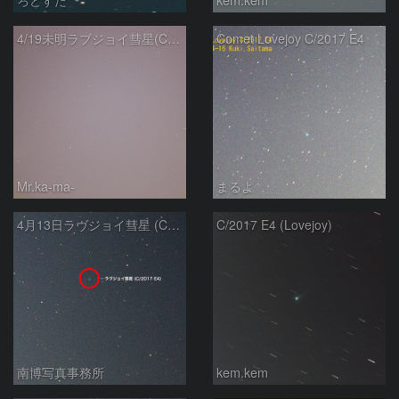
4/19未明ラブジョイ彗星(C/2017E4)とM31
Comet Lovejoy C/2017 E4
Mr.ka-ma-
まるよ
4月13日ラヴジョイ彗星 (C/2017 E4)
C/2017 E4 (Lovejoy)
南博写真事務所
kem.kem