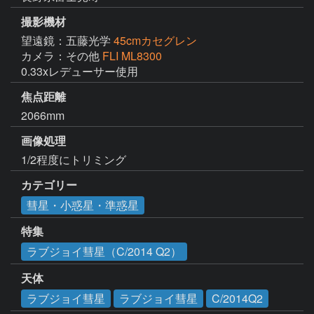
撮影機材
望遠鏡：五藤光学
45cmカセグレン
カメラ：その他
FLI ML8300
0.33xレデューサー使用
焦点距離
2066mm
画像処理
1/2程度にトリミング
カテゴリー
彗星・小惑星・準惑星
特集
ラブジョイ彗星（C/2014 Q2）
天体
ラブジョイ彗星
ラブジョイ彗星
C/2014Q2