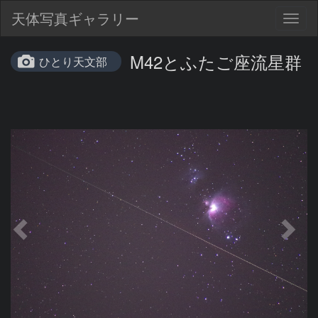
天体写真ギャラリー
Togg
navig
M42とふたご座流星群
ひとり天文部