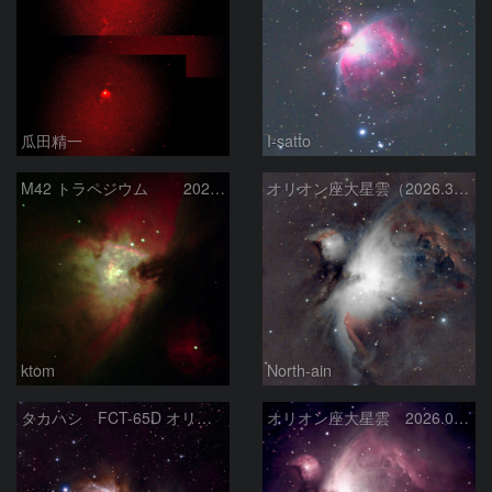
瓜田精一
I-satto
M42 トラペジウム 2026-3-14
オリオン座大星雲（2026.3.15）
ktom
North-ain
タカハシ FCT-65D オリオン大星雲
オリオン座大星雲 2026.01.13