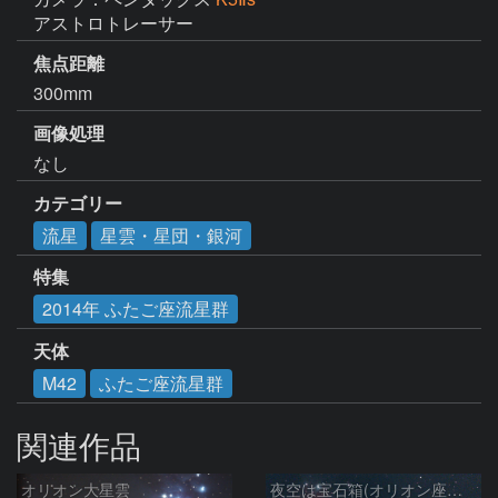
アストロトレーサー
焦点距離
300mm
画像処理
なし
カテゴリー
流星
星雲・星団・銀河
特集
2014年 ふたご座流星群
天体
M42
ふたご座流星群
関連作品
オリオン大星雲
夜空は宝石箱(オリオン座大星雲 M42) Seestar50