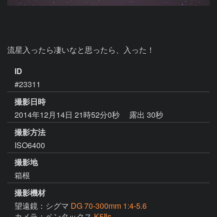
流星入ったら凄いなと思ったら、入った！
ID
#23311
撮影日時
2014年12月14日 21時52分0秒
露出 30秒
撮影方法
ISO6400
撮影地
箱根
撮影機材
望遠鏡：シグマ
DG 70-300mm 1:4-5.6
カメラ：ペンタックス
K5Ⅱs