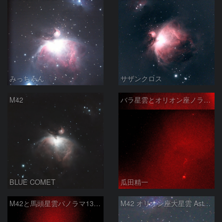
みっちゃん
サザンクロス
M42
バラ星雲とオリオン座ノラマ50mm
BLUE COMET
瓜田精一
M42と馬頭星雲パノラマ135mm
M42 オリオン座大星雲 AstroTracer Type3の威力