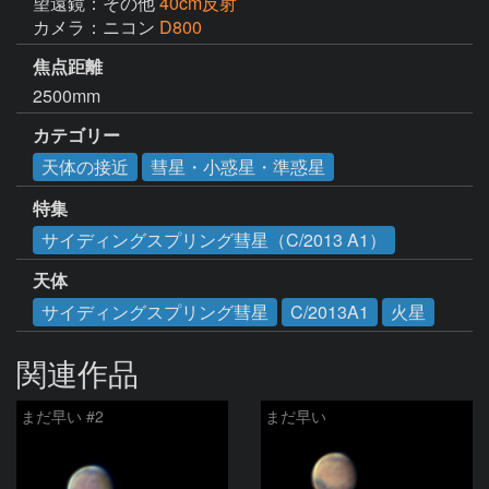
望遠鏡：その他
40cm反射
カメラ：ニコン
D800
焦点距離
2500mm
カテゴリー
天体の接近
彗星・小惑星・準惑星
特集
サイディングスプリング彗星（C/2013 A1）
天体
サイディングスプリング彗星
C/2013A1
火星
関連作品
まだ早い #2
まだ早い