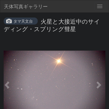
天体写真ギャラリー
Togg
navig
火星と大接近中のサイ
タマ天文台
ディング・スプリング彗星