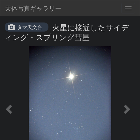
天体写真ギャラリー
Togg
navig
火星に接近したサイデ
タマ天文台
ィング・スプリング彗星