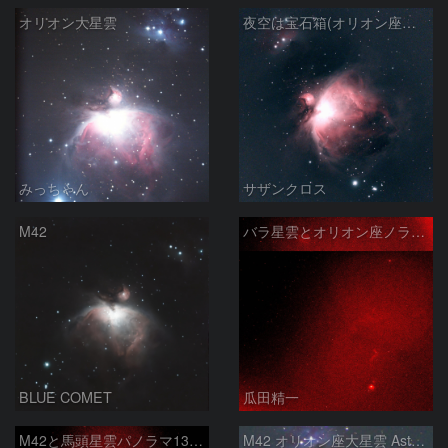
オリオン大星雲
夜空は宝石箱(オリオン座大星雲 M42) Seestar50
みっちゃん
サザンクロス
M42
バラ星雲とオリオン座ノラマ50mm
BLUE COMET
瓜田精一
M42と馬頭星雲パノラマ135mm
M42 オリオン座大星雲 AstroTracer Type3の威力