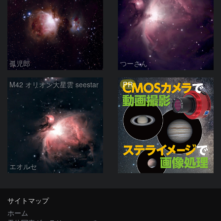
孤児郎
つーさん
PR
M42 オリオン大星雲 seestar
エオルセ
サイトマップ
ホーム