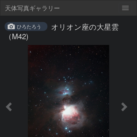
天体写真ギャラリー
Togg
navig
オリオン座の大星雲
ひろたろう
（M42)