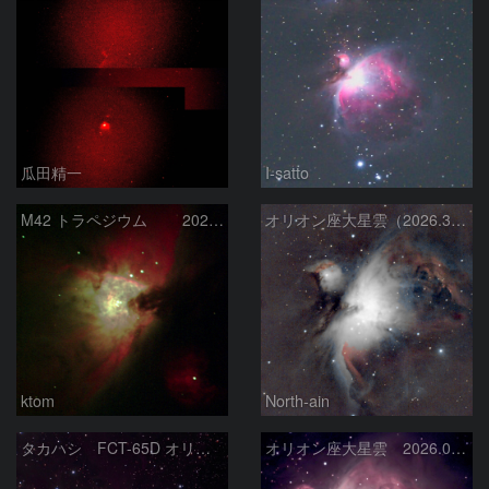
瓜田精一
I-satto
M42 トラペジウム 2026-3-14
オリオン座大星雲（2026.3.15）
ktom
North-ain
タカハシ FCT-65D オリオン大星雲
オリオン座大星雲 2026.01.13