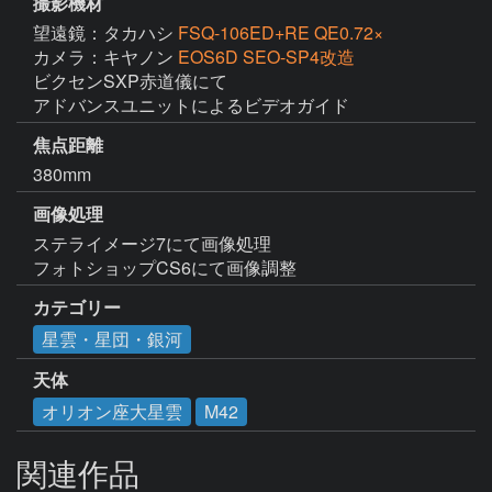
撮影機材
望遠鏡：タカハシ
FSQ-106ED+RE QE0.72×
カメラ：キヤノン
EOS6D SEO-SP4改造
ビクセンSXP赤道儀にて

アドバンスユニットによるビデオガイド
焦点距離
380mm
画像処理
ステライメージ7にて画像処理

フォトショップCS6にて画像調整
カテゴリー
星雲・星団・銀河
天体
オリオン座大星雲
M42
関連作品