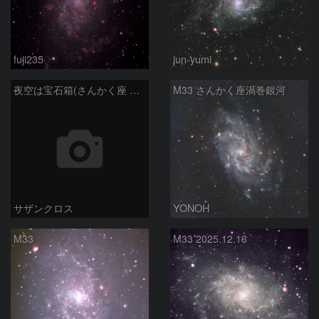
fuji235
jun-yumi
夜空は宝石箱(さんかく座 M33) Seestar50
M33 さんかく座渦巻銀河
サザンクロス
YONOH
M33
M33 2025.12.16