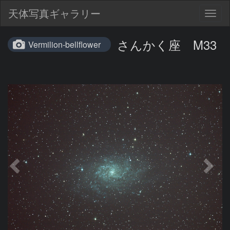
天体写真ギャラリー
Togg
navig
さんかく座 M33
Vermilion-bellflower