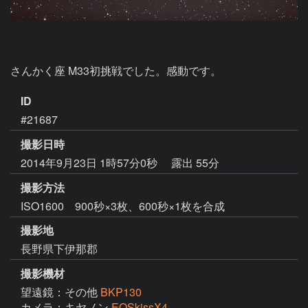
さんかく座 M33初挑戦でした。感動です。
ID
#21687
撮影日時
2014年9月23日 1時57分0秒
露出 55分
撮影方法
ISO1600 900秒×3枚、600秒×1枚を合成
撮影地
長野県下伊那郡
撮影機材
望遠鏡：その他
BKP130
カメラ：キヤノン
EOSkissX4