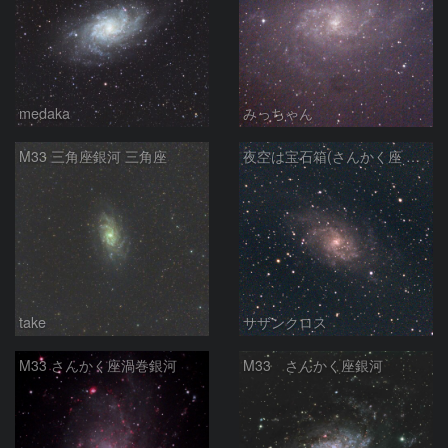
medaka
みっちゃん
M33 三角座銀河 三角座
夜空は宝石箱(さんかく座 M33) Seestar50
take
サザンクロス
M33 さんかく座渦巻銀河
M33 さんかく座銀河