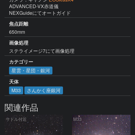
ADVANCED-VX赤道儀

NEXGuideにてオートガイド
焦点距離
650mm
画像処理
ステライメージ7にて画像処理
カテゴリー
星雲・星団・銀河
天体
M33
さんかく座銀河
関連作品
サドル付近
M33