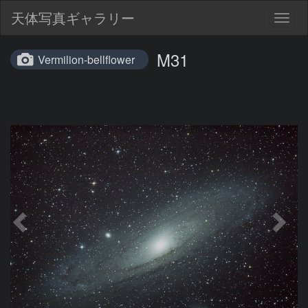
天体写真ギャラリー
Togg
navig
M31
Vermilion-bellflower