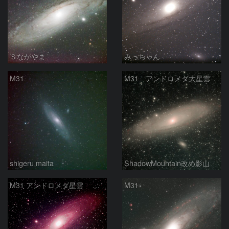
Ｓなかやま
みっちゃん
M31
M31 アンドロメダ大星雲
shigeru maita
ShadowMountain改め影山
M31 アンドロメダ星雲 2026-1-14
M31