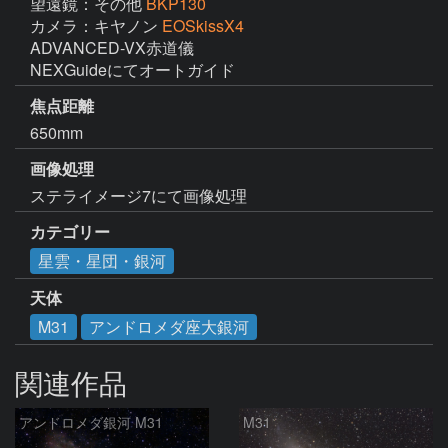
望遠鏡：その他
BKP130
カメラ：キヤノン
EOSkissX4
ADVANCED-VX赤道儀

NEXGuideにてオートガイド
焦点距離
650mm
画像処理
ステライメージ7にて画像処理
カテゴリー
星雲・星団・銀河
天体
M31
アンドロメダ座大銀河
関連作品
アンドロメダ銀河 M31
M31