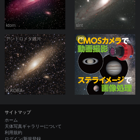
ktom
sint
PR
アンドロメダ銀河
K.KOBA
サイトマップ
ホーム
天体写真ギャラリーについて
利用規約
ログイン/新規登録