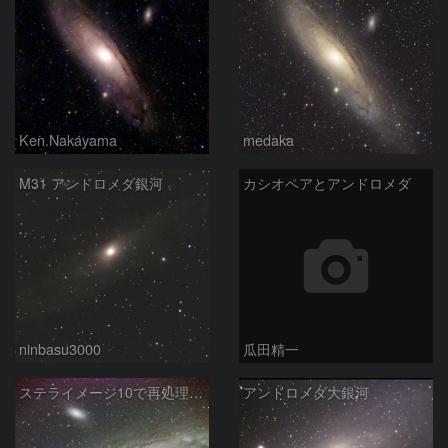
Ken.Nakayama
medaka
M31 アンドロメダ銀河
カシオペアとアンドロメダ
ninbasu3000
瓜田精一
ステライメージ10で再処理したM31
アンドロメダ大銀河