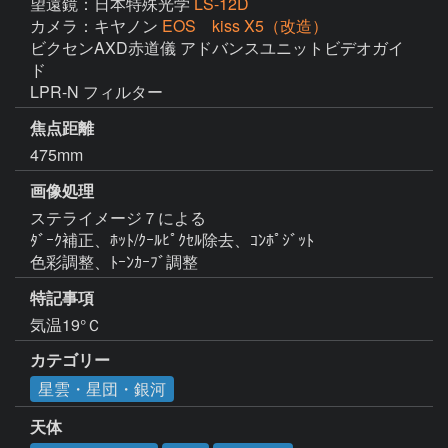
望遠鏡：日本特殊光学
LS-12D
カメラ：キヤノン
EOS kiss X5（改造）
ビクセンAXD赤道儀 アドバンスユニットビデオガイ
ド

LPR-N フィルター　　
焦点距離
475mm
画像処理
ステライメージ７による

ﾀﾞｰｸ補正、ﾎｯﾄ/ｸｰﾙﾋﾟｸｾﾙ除去、ｺﾝﾎﾟｼﾞｯﾄ　

色彩調整、ﾄｰﾝｶｰﾌﾞ調整　
特記事項
気温19°Ｃ
カテゴリー
星雲・星団・銀河
天体