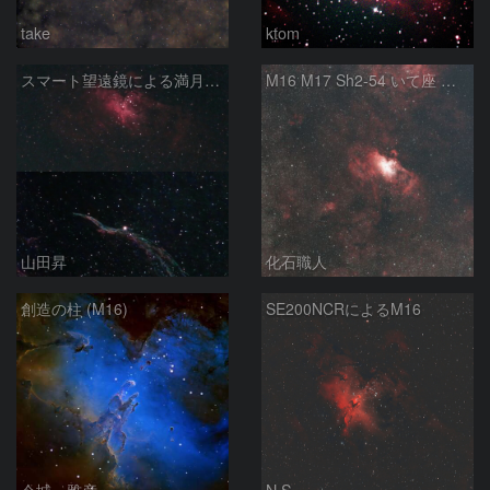
take
ktom
スマート望遠鏡による満月下の星雲（M16,NGC6960）
M16 M17 Sh2-54 いて座 へび座
山田昇
化石職人
創造の柱 (M16)
SE200NCRによるM16
今城 雅彦
N.S.