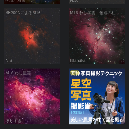
SE200NによるM16
M16 わし星雲 創造の柱 へび座
N.S.
hltanaka
PR
M16 わし星雲
ほしすき