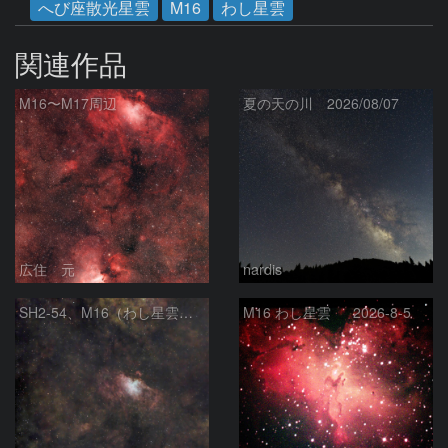
へび座散光星雲
M16
わし星雲
関連作品
M16〜M17周辺
夏の天の川 2026/08/07
広住 元
nardis
SH2‑54、M16（わし星雲）、M17（オメガ星雲）
M16 わし星雲 2026-8-5