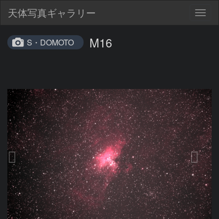
天体写真ギャラリー
Togg
navig
M16
S・DOMOTO