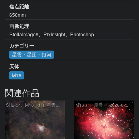
焦点距離
650mm
画像処理
StellaImage9、PixInsight、Photoshop
カテゴリー
星雲・星団・銀河
天体
M16
関連作品
SH2‑54、M16（わし星雲）、M17（オメガ星雲）
M16 わし星雲 2026-8-5