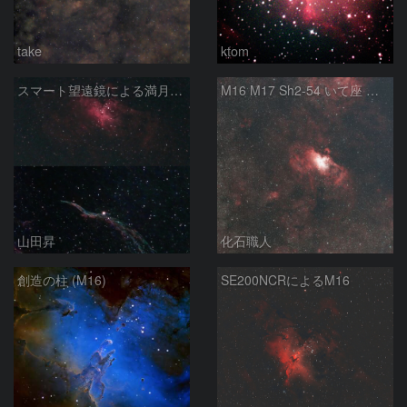
take
ktom
スマート望遠鏡による満月下の星雲（M16,NGC6960）
M16 M17 Sh2-54 いて座 へび座
山田昇
化石職人
創造の柱 (M16)
SE200NCRによるM16