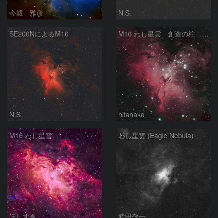
今城 雅彦
N.S.
SE200NによるM16
M16 わし星雲 創造の柱 へび座
N.S.
hltanaka
M16 わし星雲
わし星雲 (Eagle Nebula)
ほしすき
武田敬一