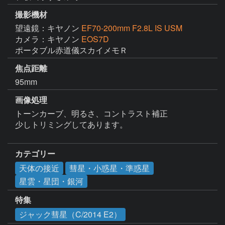
撮影機材
望遠鏡：キヤノン
EF70-200mm F2.8L IS USM
カメラ：キヤノン
EOS7D
焦点距離
95mm
画像処理
トーンカーブ、明るさ、コントラスト補正

少しトリミングしてあります。

カテゴリー
天体の接近
彗星・小惑星・準惑星
星雲・星団・銀河
特集
ジャック彗星（C/2014 E2）