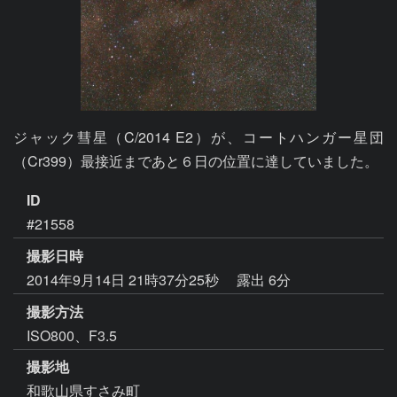
ジャック彗星（C/2014 E2）が、コートハンガー星団
（Cr399）最接近まであと６日の位置に達していました。
ID
#21558
撮影日時
2014年9月14日 21時37分25秒
露出 6分
撮影方法
ISO800、F3.5
撮影地
和歌山県すさみ町