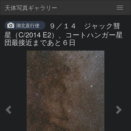
天体写真ギャラリー
Togg
navig
９／１４ ジャック彗
湖北直行便
星（C/2014 E2）、コートハンガー星
団最接近まであと６日