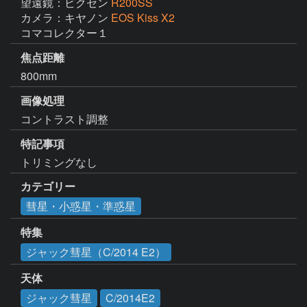
望遠鏡：ビクセン
R200SS
カメラ：キヤノン
EOS Kiss X2
コマコレクター１
焦点距離
800mm
画像処理
コントラスト調整
特記事項
トリミングなし
カテゴリー
彗星・小惑星・準惑星
特集
ジャック彗星（C/2014 E2）
天体
ジャック彗星
C/2014E2