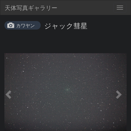
天体写真ギャラリー
Togg
navig
ジャック彗星
カワヤン