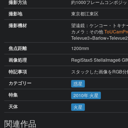
撮影方法
約1000フレームコンポジッ
撮影地
東京都江東区
撮影機材
望遠鏡：ケンコー・トキナ
カメラ：その他
ToUCamPr
Televue3×Barlow+Televue2
焦点距離
1200mm
画像処理
RegiStax5 StellaImage6 G
特記事項
スタックした画像をRGB分
カテゴリー
惑星
特集
2010年 火星
天体
火星
関連作品