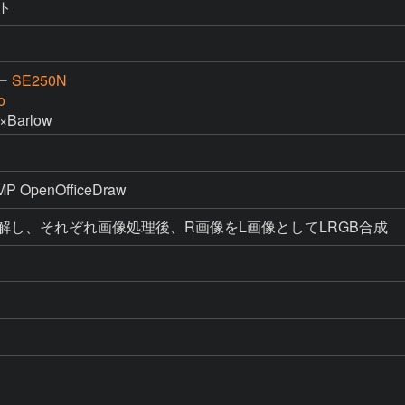
ト
ー
SE250N
o
×Barlow
IMP OpenOfficeDraw
解し、それぞれ画像処理後、R画像をL画像としてLRGB合成