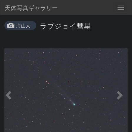
天体写真ギャラリー
Togg
navig
ラブジョイ彗星
海山人