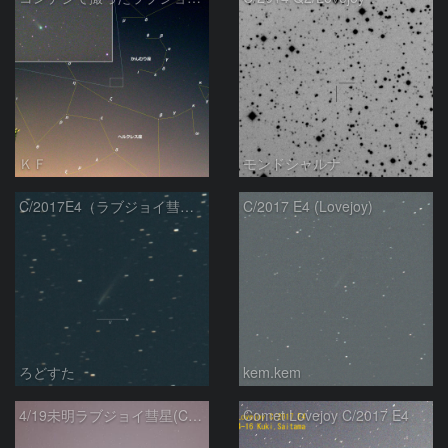
ＫＦ
モンドシャルナ
C/2017E4（ラブジョイ彗星）
C/2017 E4 (Lovejoy)
ろどすた
kem.kem
4/19未明ラブジョイ彗星(C/2017E4)とM31
Comet Lovejoy C/2017 E4