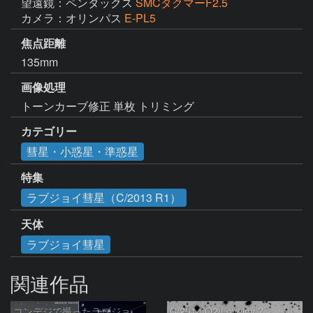
望遠鏡：ペンタックス
SMCタクマーF2.5
カメラ：オリンパス
E-PL5
焦点距離
135mm
画像処理
トーンカーブ修正 単枚 トリミング
カテゴリー
彗星・小惑星・準惑星
特集
ラブジョイ彗星（C/2013 R1）
天体
ラブジョイ彗星
関連作品
コンデジで撮ったラブジョイ彗星（3）
C/2014 Q2/Lovejoy ?