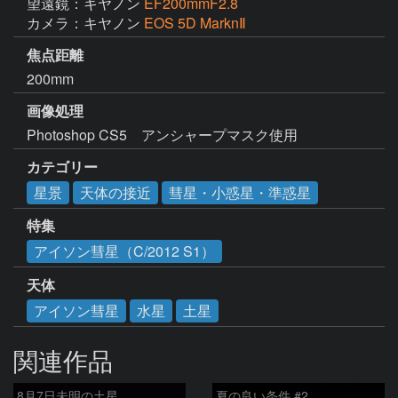
望遠鏡：キヤノン
EF200mmF2.8
カメラ：キヤノン
EOS 5D MarknⅡ
焦点距離
200mm
画像処理
Photoshop CS5　アンシャープマスク使用
カテゴリー
星景
天体の接近
彗星・小惑星・準惑星
特集
アイソン彗星（C/2012 S1）
天体
アイソン彗星
水星
土星
関連作品
8月7日未明の土星
夏の良い条件 #2