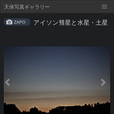
天体写真ギャラリー
Togg
navig
アイソン彗星と水星・土星
ZAPO