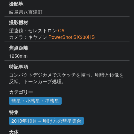
撮影地
岐阜県八百津町
撮影機材
望遠鏡：セレストロン
C5
カメラ：キヤノン
PowerShot SX230HS
焦点距離
1250mm
特記事項
コンパクトデジカメでスケッチを複写、明暗と鏡像を
反転、トーンカーブ処理。
カテゴリー
彗星・小惑星・準惑星
特集
2013年10月～ 明け方の彗星集合
天体