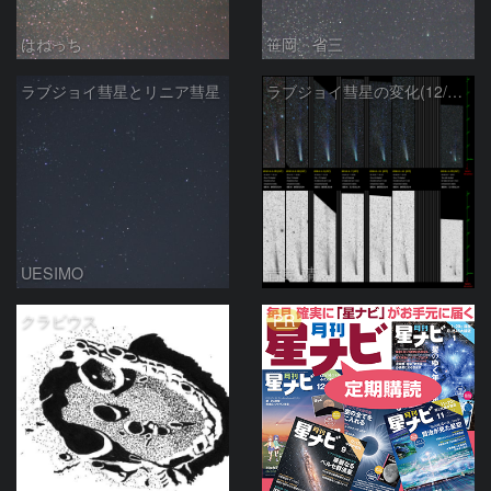
はねっち
笹岡 省三
ラブジョイ彗星とリニア彗星
ラブジョイ彗星の変化(12/29～1/29)
UESIMO
青島 靖
PR
クラビウス