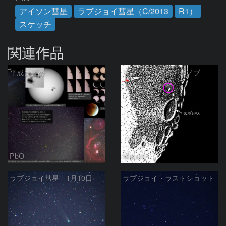
アイソン彗星
ラブジョイ彗星（C/2013
R1）
スケッチ
関連作品
平成まとめ
ラングレヌスとナオノブ
PbO
Misumi
ラブジョイ彗星 1月10日
ラブジョイ・ラストショット