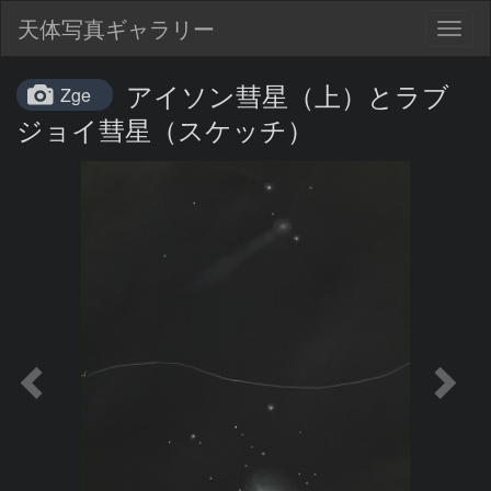
天体写真ギャラリー
Togg
navig
アイソン彗星（上）とラブ
Zge
ジョイ彗星（スケッチ）