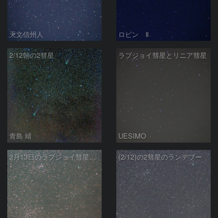
天文信州人
ロビン Ⅱ
2/12朝の2彗星
ラブジョイ彗星とリニア彗星
青島 靖
UESIMO
2月13日のラブジョイ彗星とリニア彗星
(2/12)の2彗星のランデブー