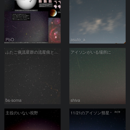
PbO
asuto_a
ふたご座流星群の流星痕と散在流星
アイソンがいる場所に
bs-soma
shiva
主役のいない視野
11/21のアイソン彗星