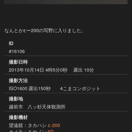
なんとかεー200の写野に入りました、
ID
#16106
撮影日時
2013年10月14日 4時5分0秒
露出 10分
撮影方法
ISO1600 露出150秒 4こまコンポジット
撮影地
越前市 八ッ杉天体観測所
撮影機材
望遠鏡：タカハシ
ε-200
カメラ：キヤノン
6D