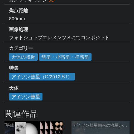
焦点距離
800mm
画像処理
フォトショップエレメンツ８にてコンポジット
カテゴリー
天体の接近
彗星・小惑星・準惑星
特集
アイソン彗星（C/2012 S1）
天体
アイソン彗星
関連作品
平成まとめ
アイソン彗星由来の流星か☆彡