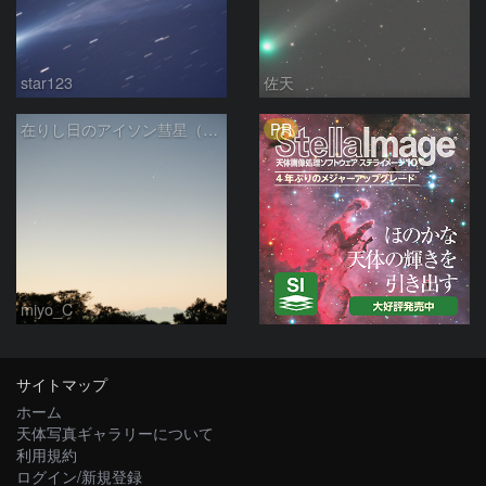
star123
佐天
PR
在りし日のアイソン彗星（11/22）
miyo_C
サイトマップ
ホーム
天体写真ギャラリーについて
利用規約
ログイン/新規登録