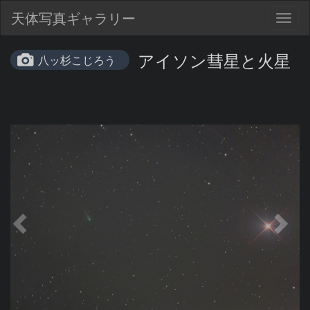
天体写真ギャラリー
Togg
navig
アイソン彗星と火星
八ッ杉こじろう