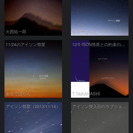
大西拓一郎
あるでばらん
11/24のアイソン彗星
12/5 ISON彗星との約束の地へ
あるでばらん
T.TAKANASHI
アイソン彗星（2013/11/16）
アイソン突入日のラブジョイ彗星