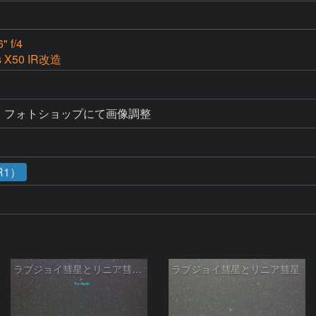
" f/4
s X50 IR改造
像後、フォトショップにて画像調整
R1）
ラブジョイ彗星とリニア彗星Jan14
ラブジョイ彗星とリニア彗星