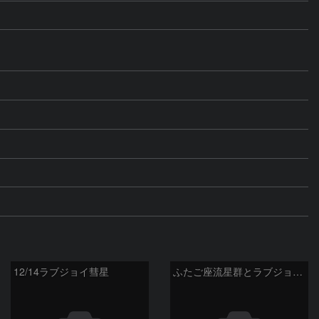
12/14ラブジョイ彗星
ふたご座流星群とラブジョイ彗星とM13