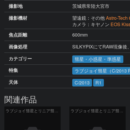
撮影地
茨城県常陸大宮市
撮影機材
望遠鏡：その他
Astro-Tech 6
カメラ：キヤノン
EOS Kis
焦点距離
600mm
画像処理
SILKYPIXにてRAW現
カテゴリー
彗星・小惑星・準惑星
特集
ラブジョイ彗星（C/2013 
天体
C/2013
R1
関連作品
ラブジョイ彗星とリニア彗星とバーナード星
ラブジョイ彗星とリニア彗星Jan24