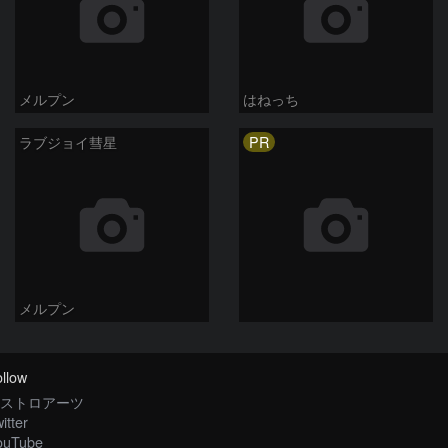
メルプン
はねっち
PR
ラブジョイ彗星
メルプン
llow
ストロアーツ
itter
ouTube