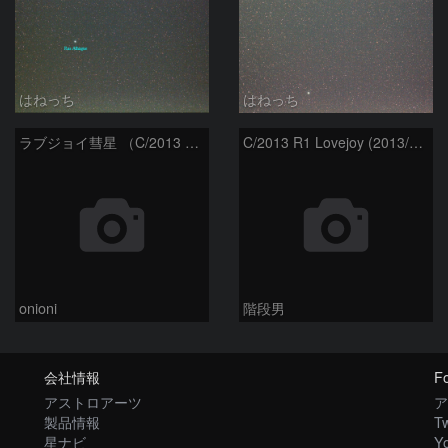
はねっち
はねっち
ラブジョイ彗星 （C/2013 R1）
C/2013 R1 Lovejoy (2013/12/07)
onioni
階段男
会社情報
Fo
アストロアーツ
ア
製品情報
Tw
星ナビ
Y