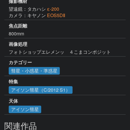
撮影機材
望遠鏡：タカハシ
ε-200
カメラ：キヤノン
EOS5DⅡ
焦点距離
800mm
画像処理
フォトショップエレメンッ　４こまコンポジット
カテゴリー
彗星・小惑星・準惑星
特集
アイソン彗星（C/2012 S1）
天体
アイソン彗星
関連作品