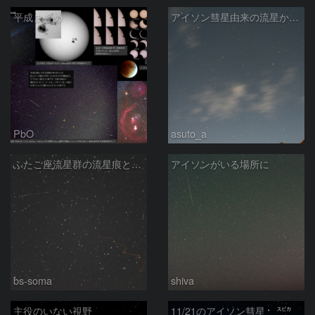
平成まとめ
アイソン彗星由来の流星か☆彡
PbO
asuto_a
ふたご座流星群の流星痕と散在流星
アイソンがいる場所に
bs-soma
shiva
主役のいない視野
11/21のアイソン彗星