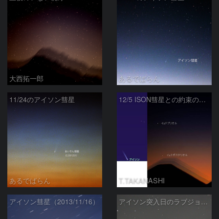
大西拓一郎
あるでばらん
11/24のアイソン彗星
12/5 ISON彗星との約束の地へ
あるでばらん
T.TAKANASHI
アイソン彗星（2013/11/16）
アイソン突入日のラブジョイ彗星