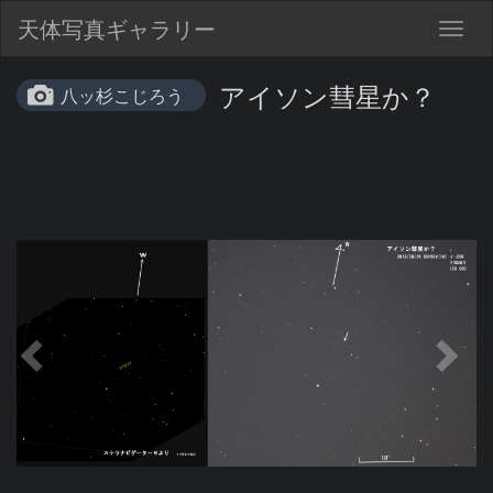
天体写真ギャラリー
Togg
navig
アイソン彗星か？
八ッ杉こじろう