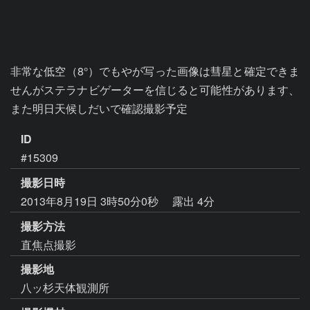
非常な低空（8°）でもやが写った画像は彗星と確定できま
せんがステラナビゲーターを信じると可能性があります、
また明日天候しだいで確認撮影予定
ID
#15309
撮影日時
2013年8月19日 3時50分0秒
露出 4分
撮影方法
直焦点撮影
撮影地
八ッ杉天体観測所