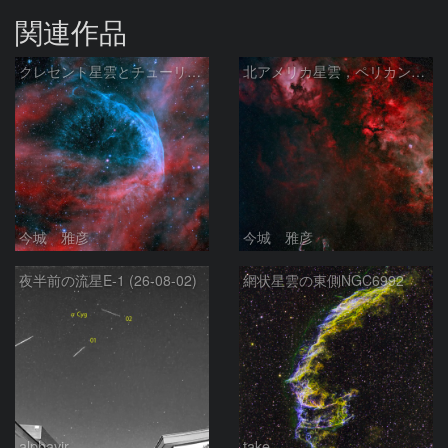
関連作品
クレセント星雲とチューリップ星雲の真ん中あたりにある星雲 NGC6883 ???
北アメリカ星雲，ペリカン星雲，サドル付近，クレセント星雲，網状星雲・・・etc
今城 雅彦
今城 雅彦
夜半前の流星E-1 (26-08-02)
網状星雲の東側NGC6992
alphavir
take