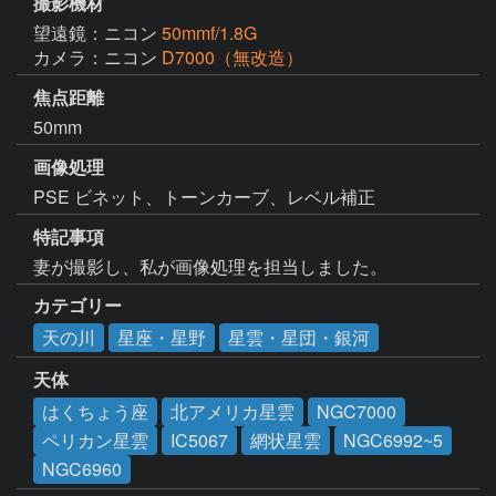
撮影機材
望遠鏡：ニコン
50mmf/1.8G
カメラ：ニコン
D7000（無改造）
焦点距離
50mm
画像処理
特記事項
妻が撮影し、私が画像処理を担当しました。
カテゴリー
天の川
星座・星野
星雲・星団・銀河
天体
はくちょう座
北アメリカ星雲
NGC7000
ペリカン星雲
IC5067
網状星雲
NGC6992~5
NGC6960