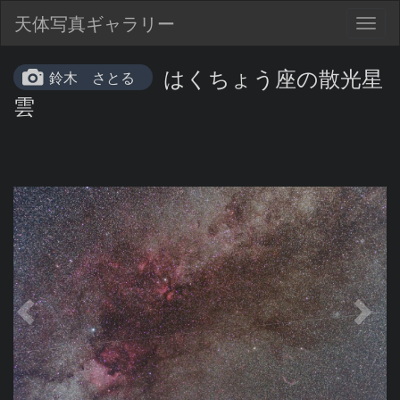
天体写真ギャラリー
Togg
navig
はくちょう座の散光星
鈴木 さとる
雲