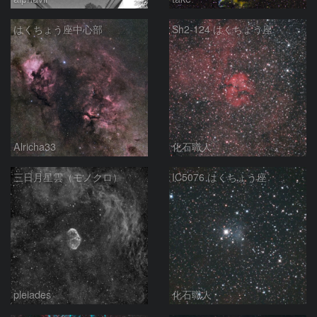
はくちょう座中心部
Sh2-124 はくちょう座
Alricha33
化石職人
三日月星雲（モノクロ）
IC5076 はくちょう座
pleiades
化石職人