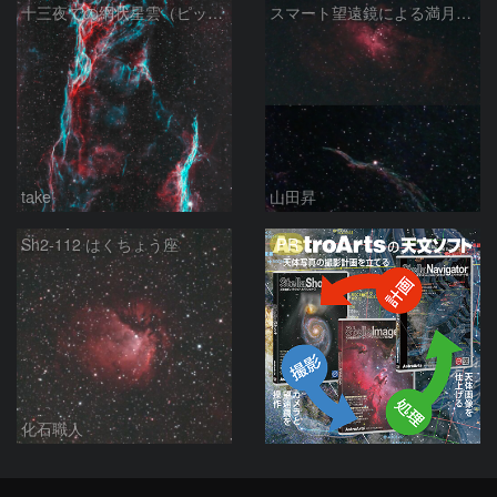
十三夜での網状星雲（ピッカリングの三角）
スマート望遠鏡による満月下の星雲（M16,NGC6960）
take
山田昇
PR
Sh2-112 はくちょう座
化石職人