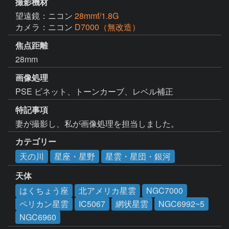
撮影機材
望遠鏡：ニコン
28mmf/1.8G
カメラ：ニコン
D7000（無改造）
焦点距離
28mm
画像処理
特記事項
妻が撮影し、私が画像処理を担当しました。
カテゴリー
天の川
星座・星野
星雲・星団・銀河
天体
はくちょう座
北アメリカ星雲
NGC7000
ペリカン星雲
IC5067
網状星雲
NGC6992~5
NGC6960