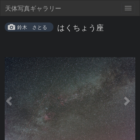
天体写真ギャラリー
Togg
navig
はくちょう座
鈴木 さとる