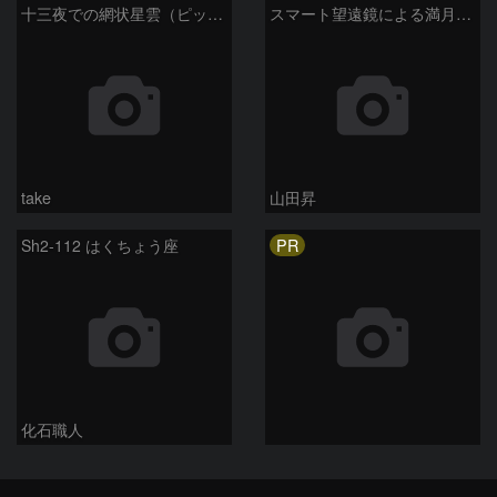
十三夜での網状星雲（ピッカリングの三角）
スマート望遠鏡による満月下の星雲（M16,NGC6960）
take
山田昇
PR
Sh2-112 はくちょう座
化石職人