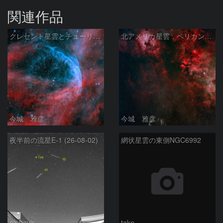
関連作品
クレセント星雲とチューリップ星雲の真ん中あたりにある星雲 NGC6883 ???
北アメリカ星雲，ペリカン星雲，サドル付近，クレセント星雲，網状星雲・・・etc
今城 雅彦
今城 雅彦
夜半前の流星E-1 (26-08-02)
網状星雲の東側NGC6992
alphavir
take