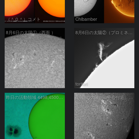
（＾０＾）コメト
Chibamber
8月6日の太陽①（西面 ）
8月6日の太陽②（プロミネン北東縁 ）
toritori
toritori
昨日の活動領域 4498,4500：2026/08/05
8/6朝の太陽(Hα中心付近、4498、4502付近)