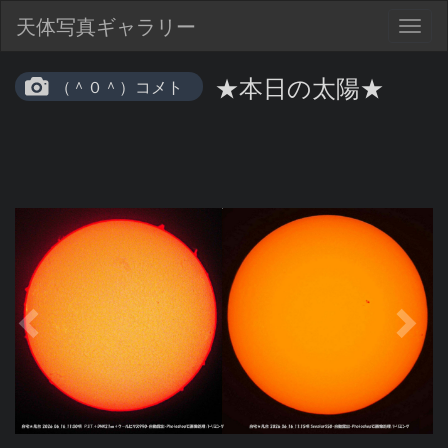
天体写真ギャラリー
Togg
navig
★本日の太陽★
（＾０＾）コメト