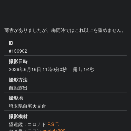
薄雲がありましたが、梅雨時ではこれ以上を望めません。
ID
#136902
撮影日時
2026年6月16日 11時0分0秒
露出 1/4秒
撮影方法
自動露出
撮影地
埼玉県自宅★見台
撮影機材
望遠鏡：コロナド
P.S.T.
カメラ：ニコン
coolpix990