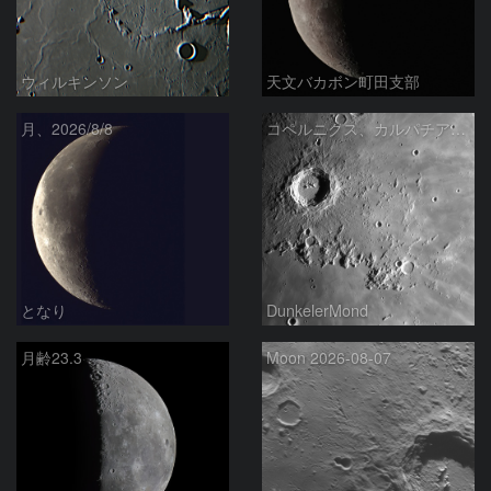
ウィルキンソン
天文バカボン町田支部
月、2026/8/8
コペルニクス、カルパチア山脈付近
となり
DunkelerMond
月齢23.3
Moon 2026-08-07