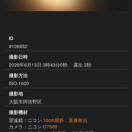
ID
#136852
撮影日時
2026年6月13日 3時43分0秒
露出 2秒
撮影方法
ISO-1600
撮影地
大阪市阿倍野区
撮影機材
望遠鏡：ニコン
10cm屈折 直接焦点
カメラ：ニコン
D7500