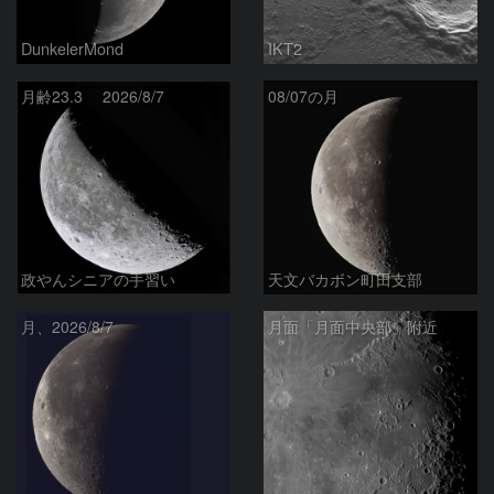
DunkelerMond
IKT2
月齢23.3 2026/8/7
08/07の月
政やんシニアの手習い
天文バカボン町田支部
月、2026/8/7
月面「月面中央部」附近