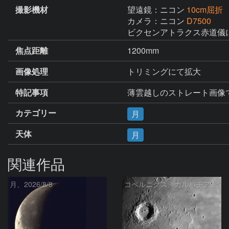
撮影機材
望遠鏡：ニコン
10cm屈折
カメラ：ニコン
D7500
ビクセンアトラクス赤道儀
焦点距離
1200mm
画像処理
トリミングにて拡大
特記事項
薄雲越しのストレート画像
カテゴリー
月
天体
月
関連作品
月、2026/8/8
コペルニクス、カルパチア山脈付近