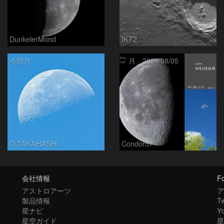
DunkelerMond
IKT2
今朝月
「月」2026/08/05
O.TAKAHASHI
Condor57
会社情報
Fo
アストロアーツ
ア
製品情報
Tw
星ナビ
Y
星空ガイド
星