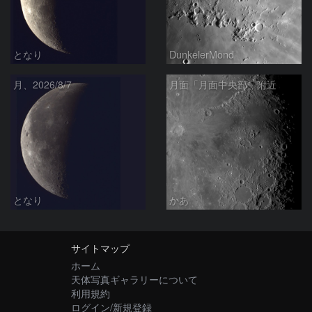
となり
DunkelerMond
月、2026/8/7
月面「月面中央部」附近
となり
かあ
サイトマップ
ホーム
天体写真ギャラリーについて
利用規約
ログイン/新規登録