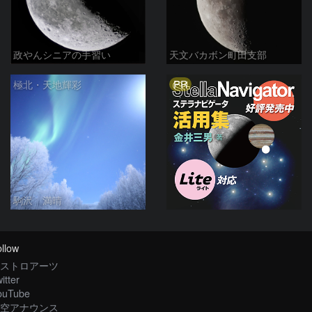
政やんシニアの手習い
天文バカボン町田支部
PR
極北・天地輝彩
駒沢 満晴
llow
ストロアーツ
itter
ouTube
空アナウンス