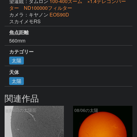
望遠鏡：タムロン
100-400ズーム ×1.4テレコンバー
ター ND100000フィルター
カメラ：キヤノン
EOS90D
スカイメモRS
焦点距離
560mm
カテゴリー
太陽
天体
太陽
関連作品
8月6日の太陽面
08/06の太陽