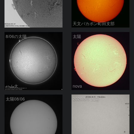
ta-o
天文バカボン町田支部
8/06の太陽
太陽
ハム太
nova
太陽08/06
2026/8/5 太陽