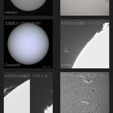
nekojun
小犬のプロキオン
太陽黒点 (2026/08/05)
8月5日の太陽①（小プロミネン噴出 ）
Condor57
toritori
8月5日の太陽②（プロミネンス北東縁 ）
8月5日の太陽➂（西面 4502 C1.7フレア ）